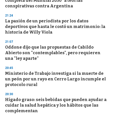
completa del Mundial 2030" a teorías
o
n
conspirativas contra Argentina
d
s
21:24
La pasión de un periodista por los datos
deportivos que hasta le costó un matrimonio: la
historia de Willy Viola
21:07
Oddone dijo que las propuestas de Cabildo
Abierto son "contemplables", pero requieren
una "ley aparte"
20:45
Ministerio de Trabajo investiga si la muerte de
un peón por un rayo en Cerro Largo incumple el
protocolo rural
20:30
Hígado graso: seis bebidas que pueden ayudar a
cuidar la salud hepática y los hábitos que las
complementan