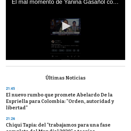
El mal momento de Yanina Gasañol con un hincha argentino en "Subrayado"
0
s
e
c
Últimas Noticias
o
n
21:45
d
El nuevo rumbo que promete Abelardo De la
s
o
Espriella para Colombia: "Orden, autoridad y
f
libertad"
3
3
s
21:26
e
Chiqui Tapia: del "trabajamos para una fase
c