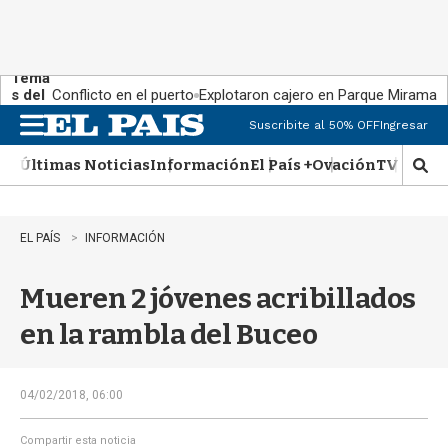
Tema
s del
Conflicto en el puerto
Explotaron cajero en Parque Miramar
día:
Suscribite al 50% OFF
Ingresar
M
e
Últimas Noticias
Información
El País +
Ovación
TV Show
n
M
u
o
s
t
EL PAÍS
INFORMACIÓN
r
a
Mueren 2 jóvenes acribillados
r
b
en la rambla del Buceo
�
s
q
u
04/02/2018, 06:00
e
d
Compartir esta noticia