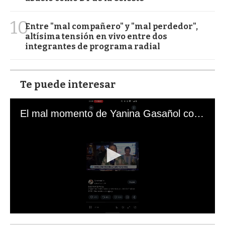
10
Entre "mal compañero" y "mal perdedor",
altísima tensión en vivo entre dos
integrantes de programa radial
Te puede interesar
El mal momento de Yanina Gasañol con un hincha argentino en "Subrayado"
0
s