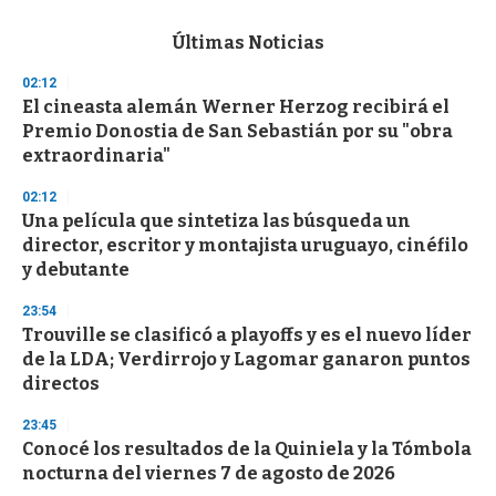
e
c
Últimas Noticias
o
n
02:12
d
El cineasta alemán Werner Herzog recibirá el
s
o
Premio Donostia de San Sebastián por su "obra
f
extraordinaria"
3
3
s
02:12
e
Una película que sintetiza las búsqueda un
c
director, escritor y montajista uruguayo, cinéfilo
o
n
y debutante
d
s
23:54
Trouville se clasificó a playoffs y es el nuevo líder
de la LDA; Verdirrojo y Lagomar ganaron puntos
directos
23:45
Conocé los resultados de la Quiniela y la Tómbola
nocturna del viernes 7 de agosto de 2026