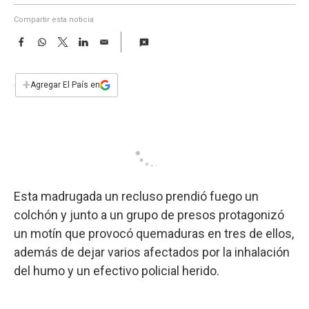
a
Compartir esta noticia
F
W
T
L
E
a
h
w
i
m
c
a
i
n
a
e
t
t
k
i
+
Agregar El País en
b
s
t
e
l
o
A
e
d
o
p
r
I
k
p
n
Esta madrugada un recluso prendió fuego un
colchón y junto a un grupo de presos protagonizó
un motín que provocó quemaduras en tres de ellos,
además de dejar varios afectados por la inhalación
del humo y un efectivo policial herido.