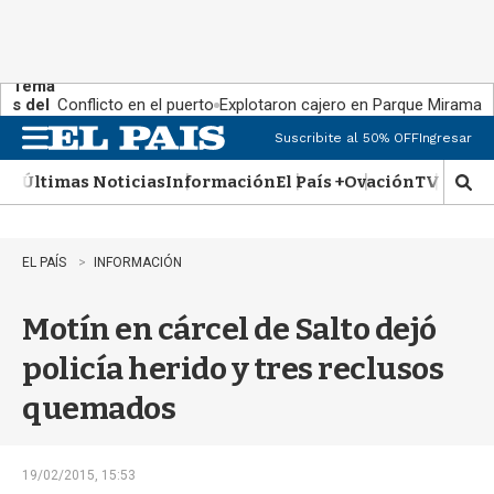
Tema
s del
Conflicto en el puerto
Explotaron cajero en Parque Miramar
día:
Suscribite al 50% OFF
Ingresar
M
e
Últimas Noticias
Información
El País +
Ovación
TV Show
n
M
u
o
s
t
EL PAÍS
INFORMACIÓN
r
a
Motín en cárcel de Salto dejó
r
b
policía herido y tres reclusos
�
s
quemados
q
u
e
d
19/02/2015, 15:53