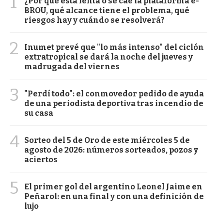
1
¿Por qué está lenta o se cae la plataforma e-
BROU, qué alcance tiene el problema, qué
riesgos hay y cuándo se resolverá?
2
Inumet prevé que "lo más intenso" del ciclón
extratropical se dará la noche del jueves y
madrugada del viernes
3
"Perdí todo": el conmovedor pedido de ayuda
de una periodista deportiva tras incendio de
su casa
4
Sorteo del 5 de Oro de este miércoles 5 de
agosto de 2026: números sorteados, pozos y
aciertos
5
El primer gol del argentino Leonel Jaime en
Peñarol: en una final y con una definición de
lujo