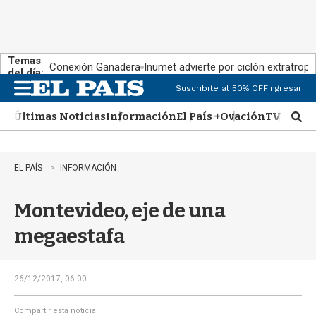
Temas
Conexión Ganadera
Inumet advierte por ciclón extratropi
del día:
Suscribite al 50% OFF
Ingresar
M
e
Últimas Noticias
Información
El País +
Ovación
TV Show
n
M
u
o
s
t
EL PAÍS
INFORMACIÓN
r
a
Montevideo, eje de una
r
b
megaestafa
�
s
q
u
26/12/2017, 06:00
e
d
Compartir esta noticia