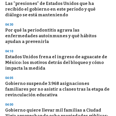
Las "presiones" de Estados Unidos que ha
s
o
recibido el gobierno en este período y qué
f
diálogo se está manteniendo
3
3
s
04:30
e
Por qué la periodontitis agrava las
c
enfermedades autoinmunes y qué hábitos
o
n
ayudan a prevenirla
d
s
04:10
Estados Unidos frena el ingreso de aguacate de
México: los motivos detrás del bloqueo y cómo
impacta la medida
04:05
Gobierno suspende 3.968 asignaciones
familiares por no asistir a clases tras la etapa de
revinculación educativa
04:00
Gobierno quiere llevar mil familias a Ciudad
Vieja aprovechando ocho propiedades públicas: