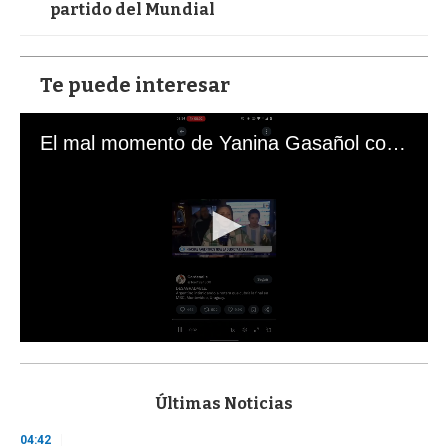
partido del Mundial
Te puede interesar
El mal momento de Yanina Gasañol con un hincha argentino en "Subrayado"
0
s
e
c
Últimas Noticias
o
n
04:42
d