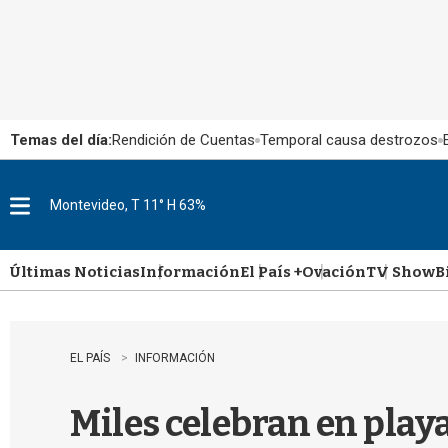
Temas del día:
Rendición de Cuentas
Temporal causa destrozos
Montevideo, T 11° H 63%
M
e
n
u
Últimas Noticias
Información
El País +
Ovación
TV Show
B
EL PAÍS
INFORMACIÓN
Miles celebran en playa