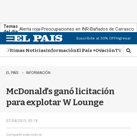
Temas
Alerta roja
Preocupaciones en INR
Bañados de Carrasco
del día:
Suscribite al 50% OFF
Ingresar
M
e
Últimas Noticias
Información
El País +
Ovación
TV Show
n
M
u
o
s
t
EL PAÍS
INFORMACIÓN
r
a
McDonald’s ganó licitación
r
b
para explotar W Lounge
�
s
q
u
07/04/2015, 05:18
e
d
Compartir esta noticia