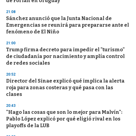
de Forlán en Uruguay
o
n
d
21:08
s
Sánchez anunció que la Junta Nacional de
Emergencias se reunirá para prepararse ante el
fenómeno de El Niño
21:00
Trump firma decreto para impedir el "turismo"
de ciudadanía por nacimiento y amplía control
de redes sociales
20:52
Director del Sinae explicó qué implica la alerta
roja para zonas costeras y qué pasa con las
clases
20:43
"Hago las cosas que son lo mejor para Malvín":
Pablo López explicó por qué eligió rival en los
playoffs de la LUB