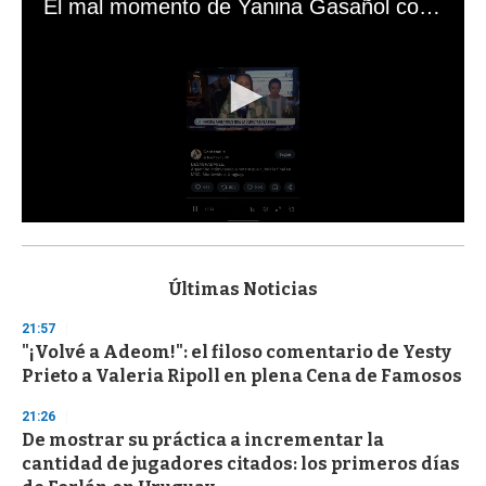
El mal momento de Yanina Gasañol con un hincha argentino en "Subrayado"
0
s
e
c
Últimas Noticias
o
n
21:57
d
"¡Volvé a Adeom!": el filoso comentario de Yesty
s
o
Prieto a Valeria Ripoll en plena Cena de Famosos
f
3
21:26
3
s
De mostrar su práctica a incrementar la
e
cantidad de jugadores citados: los primeros días
c