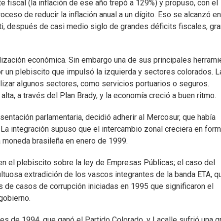
e fiscal (la inflación de ese año trepó a 129%) y propuso, con el
oceso de reducir la inflación anual a un dígito. Eso se alcanzó en
i, después de casi medio siglo de grandes déficits fiscales, gra
lización económica. Sin embargo una de sus principales herrami
r un plebiscito que impulsó la izquierda y sectores colorados. L
izar algunos sectores, como servicios portuarios o seguros.
ta, a través del Plan Brady, y la economía creció a buen ritmo.
sentación parlamentaria, decidió adherir al Mercosur, que había
La integración supuso que el intercambio zonal creciera en for
 la moneda brasileña en enero de 1999.
en el plebiscito sobre la ley de Empresas Públicas; el caso del
ultuosa extradición de los vascos integrantes de la banda ETA, q
 de casos de corrupción iniciadas en 1995 que significaron el
gobierno.
es de 1994, que ganó el Partido Colorado, y Lacalle sufrió una g