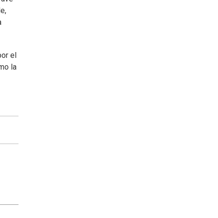
e,
a
or el
mo la