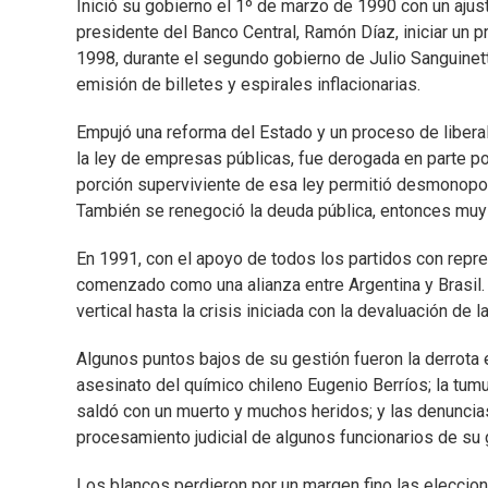
Inició su gobierno el 1º de marzo de 1990 con un ajust
presidente del Banco Central, Ramón Díaz, iniciar un pr
1998, durante el segundo gobierno de Julio Sanguinett
emisión de billetes y espirales inflacionarias.
Empujó una reforma del Estado y un proceso de libera
la ley de empresas públicas, fue derogada en parte po
porción superviviente de esa ley permitió desmonopol
También se renegoció la deuda pública, entonces muy al
En 1991, con el apoyo de todos los partidos con repre
comenzado como una alianza entre Argentina y Brasil. 
vertical hasta la crisis iniciada con la devaluación de
Algunos puntos bajos de su gestión fueron la derrota 
asesinato del químico chileno Eugenio Berríos; la tum
saldó con un muerto y muchos heridos; y las denuncias
procesamiento judicial de algunos funcionarios de su 
Los blancos perdieron por un margen fino las eleccion