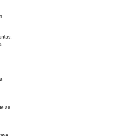
n
entas,
a
ma
ue se
rave