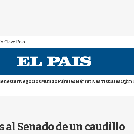
En Clave País
ienestar
Negocios
Mundo
Rurales
Narrativas visuales
Opin
ós al Senado de un caudillo