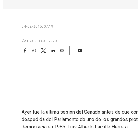
04/02/2015, 07:19
Compartir esta noticia
F
W
T
L
E
a
h
w
i
m
c
a
i
n
a
e
t
t
k
i
b
s
t
e
l
o
A
e
d
o
p
r
I
k
p
n
Ayer fue la última sesión del Senado antes de que comi
despedida del Parlamento de uno de los grandes prota
democracia en 1985: Luis Alberto Lacalle Herrera.