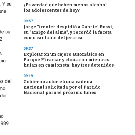
. Y su
¿Es verdad que beben menos alcohol
los adolescentes de hoy?
pone
09:57
Jorge Drexler despidió a Gabriel Rossi,
de su
su "amigo del alma", y recordó la faceta
como cantante del jerarca
72
09:37
s
Explotaron un cajero automático en
Parque Miramar y chocaron mientras
ció
huían en camioneta; hay tres detenidos
09:19
es del
Gobierno autorizó una cadena
nacional solicitada por el Partido
omo
Nacional para el próximo lunes
ador
mo
1989.