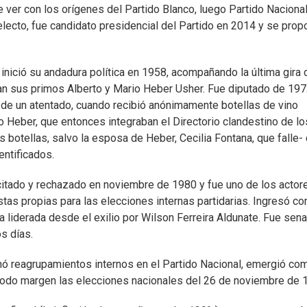
ver con los orígenes del Partido Blanco, luego Partido Nacional
r electo, fue candidato presidencial del Partido en 2014 y se pro
 inició su andadura política en 1958, acompañando la última gira 
an sus primos Alberto y Mario Heber Usher. Fue diputado de 19
 de un atentado, cuando recibió anónimamente botellas de vino
o Heber, que entonces integraban el Directorio clandestino de lo
 botellas, salvo la esposa de Heber, Cecilia Fontana, que falle- 
ntificados.
scitado y rechazado en noviembre de 1980 y fue uno de los actor
tas propias para las elecciones internas partidarias. Ingresó c
ría liderada desde el exilio por Wilson Ferreira Aldunate. Fue sen
s días.
inó reagrupamientos internos en el Partido Nacional, emergió co
ómodo margen las elecciones nacionales del 26 de noviembre de 