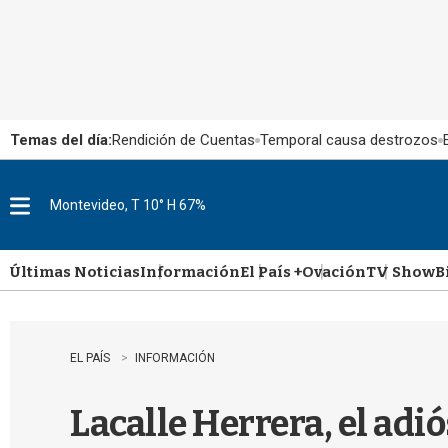
Temas del día:
Rendición de Cuentas
Temporal causa destrozos
Montevideo, T 10° H 67%
M
e
n
u
Últimas Noticias
Información
El País +
Ovación
TV Show
B
EL PAÍS
INFORMACIÓN
Lacalle Herrera, el adi