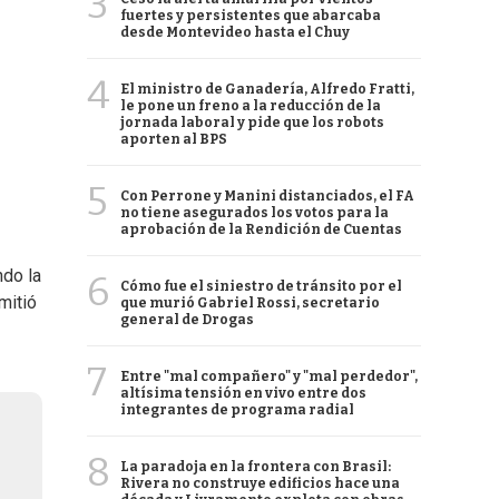
3
fuertes y persistentes que abarcaba
desde Montevideo hasta el Chuy
4
El ministro de Ganadería, Alfredo Fratti,
le pone un freno a la reducción de la
jornada laboral y pide que los robots
aporten al BPS
5
Con Perrone y Manini distanciados, el FA
no tiene asegurados los votos para la
aprobación de la Rendición de Cuentas
ndo la
6
Cómo fue el siniestro de tránsito por el
mitió
que murió Gabriel Rossi, secretario
general de Drogas
7
Entre "mal compañero" y "mal perdedor",
altísima tensión en vivo entre dos
integrantes de programa radial
8
La paradoja en la frontera con Brasil:
Rivera no construye edificios hace una