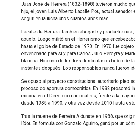
Juan José de Herrera (1832-1898) tuvieron mucho que 
hijo, el joven Luis Alberto Lacalle Pou, actual senado
seguir en la lucha unos cuantos años más.
Lacalle de Herrera, también abogado y productor rural,
abuelo. Luego militó en el Herrerismo que encabezab
hasta el golpe de Estado de 1973. En 1978 fue objeto
envenenado para sí y para Carlos Julio Pereyra y Mari
blancos. Ninguno de los tres destinatarios bebió de las
instantes después. Los responsables nunca fueron ide
Se opuso al proyecto constitucional autoritario plebi
proceso de apertura democrática. En 1982 presentó lis
minoría en el Directorio nacionalista, frente a la mayo
desde 1985 a 1990, y otra vez desde 2010 hasta esto
Tras la muerte de Ferreira Aldunate en 1988, que orig
líder. En fórmula con Gonzalo Aguirre, ganó por un c