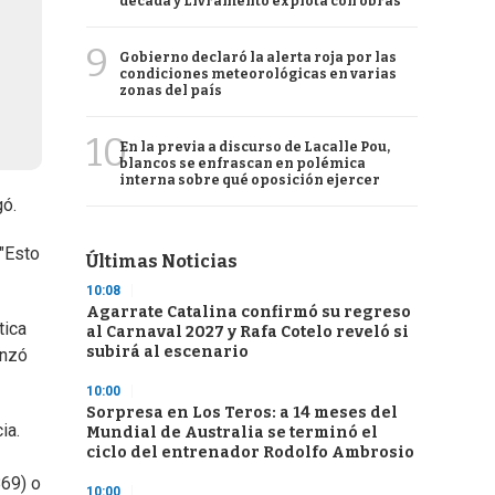
década y Livramento explota con obras
9
Gobierno declaró la alerta roja por las
condiciones meteorológicas en varias
zonas del país
10
En la previa a discurso de Lacalle Pou,
blancos se enfrascan en polémica
interna sobre qué oposición ejercer
gó.
 "Esto
Últimas Noticias
10:08
Agarrate Catalina confirmó su regreso
tica
al Carnaval 2027 y Rafa Cotelo reveló si
subirá al escenario
anzó
10:00
Sorpresa en Los Teros: a 14 meses del
ia.
Mundial de Australia se terminó el
ciclo del entrenador Rodolfo Ambrosio
869) o
10:00