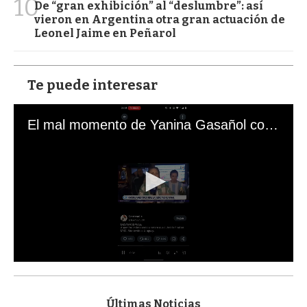
10
De “gran exhibición” al “deslumbre”: así
vieron en Argentina otra gran actuación de
Leonel Jaime en Peñarol
Te puede interesar
El mal momento de Yanina Gasañol con un hincha argentino en "Subrayado"
0
s
e
c
Últimas Noticias