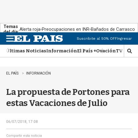
Temas
Alerta roja
Preocupaciones en INR
Bañados de Carrasco
del día:
Suscribite al 50% OFF
Ingresar
M
e
Últimas Noticias
Información
El País +
Ovación
TV Show
n
M
u
o
s
t
EL PAÍS
INFORMACIÓN
r
a
La propuesta de Portones para
r
b
estas Vacaciones de Julio
�
s
q
u
06/07/2018, 17:08
e
d
Compartir esta noticia