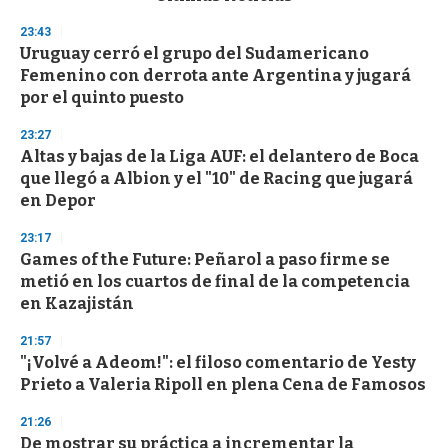
o
n
23:43
d
Uruguay cerró el grupo del Sudamericano
s
o
Femenino con derrota ante Argentina y jugará
f
por el quinto puesto
3
3
s
23:27
e
Altas y bajas de la Liga AUF: el delantero de Boca
c
que llegó a Albion y el "10" de Racing que jugará
o
n
en Depor
d
s
23:17
Games of the Future: Peñarol a paso firme se
metió en los cuartos de final de la competencia
en Kazajistán
21:57
"¡Volvé a Adeom!": el filoso comentario de Yesty
Prieto a Valeria Ripoll en plena Cena de Famosos
21:26
De mostrar su práctica a incrementar la