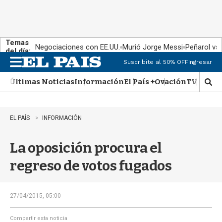
Temas
Negociaciones con EE.UU.
Murió Jorge Messi
Peñarol vs
del día:
Suscribite al 50% OFF
Ingresar
M
e
Últimas Noticias
Información
El País +
Ovación
TV Show
n
M
u
o
s
t
EL PAÍS
INFORMACIÓN
r
a
La oposición procura el
r
b
regreso de votos fugados
�
s
q
u
27/04/2015, 05:00
e
d
Compartir esta noticia