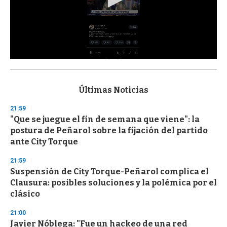
0
s
e
c
Últimas Noticias
o
n
21:59
d
"Que se juegue el fin de semana que viene": la
s
o
postura de Peñarol sobre la fijación del partido
f
ante City Torque
3
3
s
21:59
e
Suspensión de City Torque-Peñarol complica el
c
Clausura: posibles soluciones y la polémica por el
o
n
clásico
d
s
21:00
Javier Nóblega: "Fue un hackeo de una red