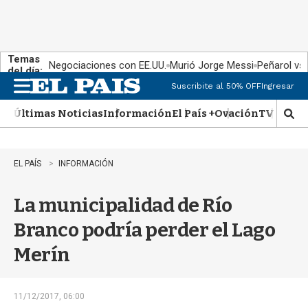
Temas
Negociaciones con EE.UU.
Murió Jorge Messi
Peñarol vs
del día:
Suscribite al 50% OFF
Ingresar
M
e
Últimas Noticias
Información
El País +
Ovación
TV Show
n
M
u
o
s
t
EL PAÍS
INFORMACIÓN
r
a
La municipalidad de Río
r
b
Branco podría perder el Lago
�
s
Merín
q
u
e
d
11/12/2017, 06:00