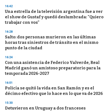
3
s
16:42
e
Una estrella de la televisión argentina fue a ver
c
el show de Gustaf y quedó deslumbrada: "Quiero
o
n
trabajar con vos"
d
s
16:28
Salto: dos personas murieron en las últimas
horas tras siniestros de tránsito en el mismo
punto de la ciudad
16:24
Con una asistencia de Federico Valverde, Real
Madrid ganó un amistoso preparatorio para la
temporada 2026-2027
16:01
Policía se quitó la vida en San Ramón y es el
décimo efectivo que lo hace en lo que va de 2026
15:30
Detuvieron en Uruguay a dos franceses