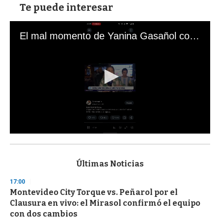
Te puede interesar
El mal momento de Yanina Gasañol con un hincha argentino en "Subrayado"
0
s
e
c
Últimas Noticias
o
n
17:00
d
Montevideo City Torque vs. Peñarol por el
s
o
Clausura en vivo: el Mirasol confirmó el equipo
f
con dos cambios
3