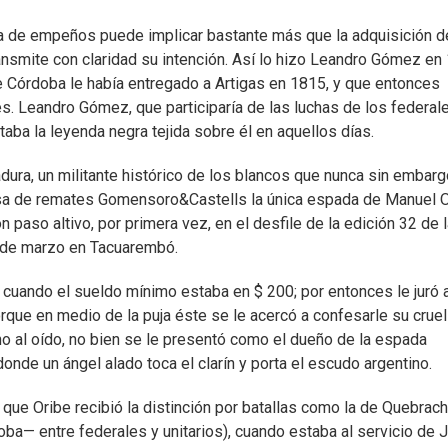
a de empeños puede implicar bastante más que la adquisición d
transmite con claridad su intención. Así lo hizo Leandro Gómez en
 Córdoba le había entregado a Artigas en 1815, y que entonces
s. Leandro Gómez, que participaría de las luchas de los federal
ntaba la leyenda negra tejida sobre él en aquellos días.
dura, un militante histórico de los blancos que nunca sin embarg
casa de remates Gomensoro&Castells la única espada de Manuel 
 paso altivo, por primera vez, en el desfile de la edición 32 de 
1 de marzo en Tacuarembó.
uando el sueldo mínimo estaba en $ 200; por entonces le juró a
rque en medio de la puja éste se le acercó a confesarle su cruel
ho al oído, no bien se le presentó como el dueño de la espada
nde un ángel alado toca el clarín y porta el escudo argentino.
 que Oribe recibió la distinción por batallas como la de Quebrac
ba— entre federales y unitarios), cuando estaba al servicio de 