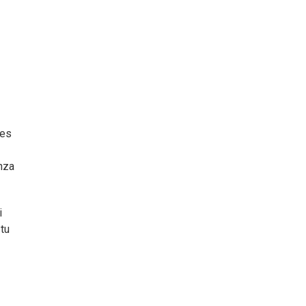
les
nza
i
tu