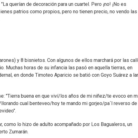
 "La querían de decoración para un cuartel. Pero ¡no! ¡No es
bienes patrios como propios, pero no tienen precio, no vendo las
.
varones) y 8 bisnietos. Con algunos de ellos marchará por las cal
o. Muchas horas de su infancia las pasó en aquella tierras, en
dernal, en donde Timoteo Aparicio se batió con Goyo Suárez a la
e: "Tierra buena en que viví/los años de mi niñez/te evoco en m
llorando cual benteveo/hoy te mando mi gorjeo/pa´l reverso de 
video".
tar, como lo hizo de adulto acompañado por Los Bagualeros, un
erto Zumarán.