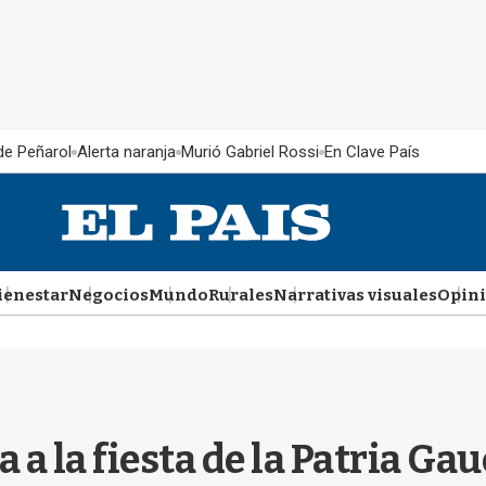
 de Peñarol
Alerta naranja
Murió Gabriel Rossi
En Clave País
ienestar
Negocios
Mundo
Rurales
Narrativas visuales
Opin
 a la fiesta de la Patria Ga