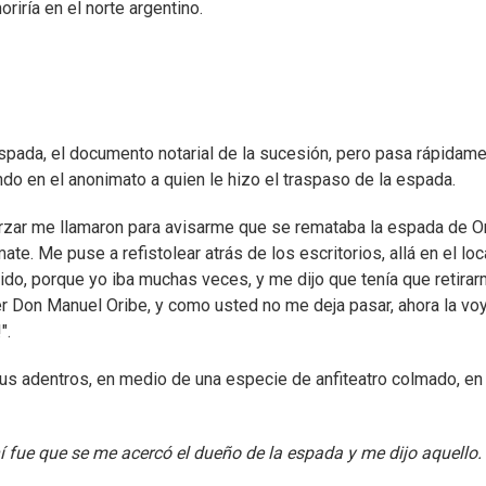
riría en el norte argentino.
espada, el documento notarial de la sucesión, pero pasa rápidam
endo en el anonimato a quien le hizo el traspaso de la espada.
morzar me llamaron para avisarme que se remataba la espada de Or
te. Me puse a refistolear atrás de los escritorios, allá en el loc
do, porque yo iba muchas veces, y me dijo que tenía que retirar
er Don Manuel Oribe, y como usted no me deja pasar, ahora la voy
".
s adentros, en medio de una especie de anfiteatro colmado, en 
hí fue que se me acercó el dueño de la espada y me dijo aquello.