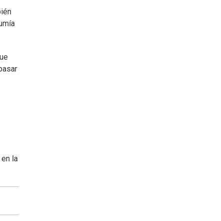
bién
sumía
que
pasar
 en la