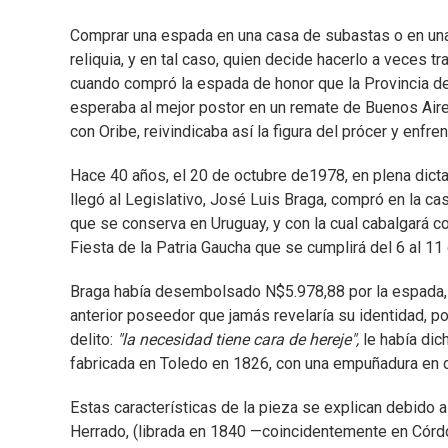
Comprar una espada en una casa de subastas o en un
reliquia, y en tal caso, quien decide hacerlo a veces 
cuando compró la espada de honor que la Provincia de
esperaba al mejor postor en un remate de Buenos Aire
con Oribe, reivindicaba así la figura del prócer y enfre
Hace 40 años, el 20 de octubre de1978, en plena dicta
llegó al Legislativo, José Luis Braga, compró en la 
que se conserva en Uruguay, y con la cual cabalgará con
Fiesta de la Patria Gaucha que se cumplirá del 6 al 1
Braga había desembolsado N$5.978,88 por la espada, c
anterior poseedor que jamás revelaría su identidad, po
delito:
"la necesidad tiene cara de hereje",
le había dic
fabricada en Toledo en 1826, con una empuñadura en do
Estas características de la pieza se explican debido a
Herrado, (librada en 1840 —coincidentemente en Córdo