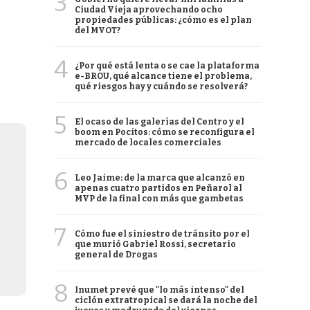
3
Ciudad Vieja aprovechando ocho
propiedades públicas: ¿cómo es el plan
del MVOT?
4
¿Por qué está lenta o se cae la plataforma
e-BROU, qué alcance tiene el problema,
qué riesgos hay y cuándo se resolverá?
5
El ocaso de las galerías del Centro y el
boom en Pocitos: cómo se reconfigura el
mercado de locales comerciales
6
Leo Jaime: de la marca que alcanzó en
apenas cuatro partidos en Peñarol al
MVP de la final con más que gambetas
7
Cómo fue el siniestro de tránsito por el
que murió Gabriel Rossi, secretario
general de Drogas
8
Inumet prevé que "lo más intenso" del
ciclón extratropical se dará la noche del