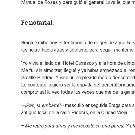
Manuel de Rosas y persiguió al general Lavalle, que mo
Fe notarial.
Braga exhibe hoy el testimonio de origen de aquella 
las hojas, hacia atrás y adelante, para seguir manteni
"Yo vivía al lado del Hotel Carrasco y a la hora de al
Me fui sin almorzar, llegué y ya había empezado el rema
la calle Piedras. Y vino un empleado medio descomedi
Le contesté: ¡quiero ver la espada del general brigadi
comprar así la veo todas las veces que me dé la gana!
—¡Pah, la embarré!—
masculló enseguida Braga para su
antiguo local de la calle Piedras, en la Ciudad Vieja.
—
Me retiré para atrás y me recosté en una pared. Y a