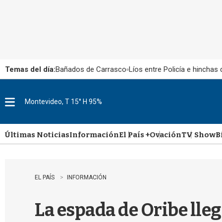
Temas del día:
Bañados de Carrasco
Líos entre Policía e hinchas
Montevideo, T 15° H 95%
M
e
n
u
Últimas Noticias
Información
El País +
Ovación
TV Show
B
EL PAÍS
INFORMACIÓN
La espada de Oribe llega