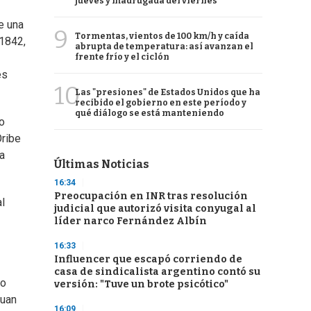
jueves y madrugada del viernes
e una
9
Tormentas, vientos de 100 km/h y caída
 1842,
abrupta de temperatura: así avanzan el
frente frío y el ciclón
es
10
Las "presiones" de Estados Unidos que ha
recibido el gobierno en este período y
qué diálogo se está manteniendo
o
Oribe
la
Últimas Noticias
16:34
Preocupación en INR tras resolución
l
judicial que autorizó visita conyugal al
líder narco Fernández Albín
16:33
Influencer que escapó corriendo de
casa de sindicalista argentino contó su
ho
versión: "Tuve un brote psicótico"
Juan
16:09