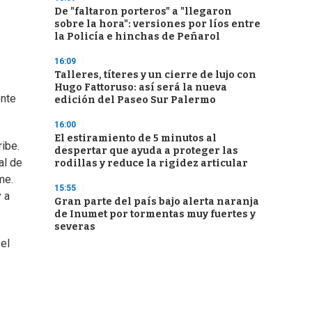
De "faltaron porteros" a "llegaron
sobre la hora": versiones por líos entre
la Policía e hinchas de Peñarol
16:09
Talleres, títeres y un cierre de lujo con
Hugo Fattoruso: así será la nueva
ente
edición del Paseo Sur Palermo
16:00
El estiramiento de 5 minutos al
ibe.
despertar que ayuda a proteger las
al de
rodillas y reduce la rigidez articular
me.
15:55
 a
Gran parte del país bajo alerta naranja
de Inumet por tormentas muy fuertes y
severas
el