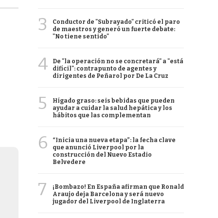
3
Conductor de "Subrayado" criticó el paro
de maestros y generó un fuerte debate:
"No tiene sentido"
4
De "la operación no se concretará" a "está
difícil": contrapunto de agentes y
dirigentes de Peñarol por De La Cruz
5
Hígado graso: seis bebidas que pueden
ayudar a cuidar la salud hepática y los
hábitos que las complementan
6
“Inicia una nueva etapa”: la fecha clave
que anunció Liverpool por la
construcción del Nuevo Estadio
Belvedere
7
¡Bombazo! En España afirman que Ronald
Araujo deja Barcelona y será nuevo
jugador del Liverpool de Inglaterra