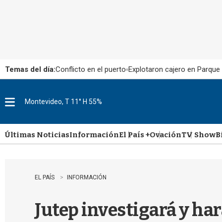
Temas del día:
Conflicto en el puerto
Explotaron cajero en Parque
Montevideo, T 11° H 55%
M
e
n
u
Últimas Noticias
Información
El País +
Ovación
TV Show
B
EL PAÍS
INFORMACIÓN
Jutep investigará y har