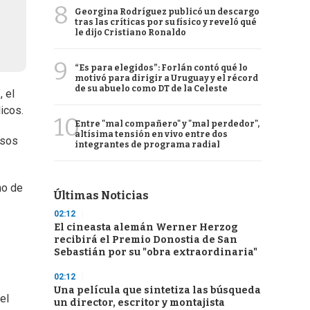
8
Georgina Rodríguez publicó un descargo
tras las críticas por su físico y reveló qué
le dijo Cristiano Ronaldo
9
“Es para elegidos”: Forlán contó qué lo
motivó para dirigir a Uruguay y el récord
de su abuelo como DT de la Celeste
, el
licos.
10
Entre "mal compañero" y "mal perdedor",
altísima tensión en vivo entre dos
asos
integrantes de programa radial
mo de
Últimas Noticias
02:12
El cineasta alemán Werner Herzog
recibirá el Premio Donostia de San
Sebastián por su "obra extraordinaria"
02:12
Una película que sintetiza las búsqueda
el
un director, escritor y montajista