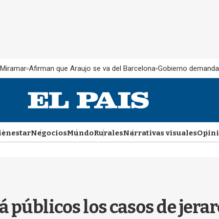
 Miramar
Afirman que Araujo se va del Barcelona
Gobierno demanda
ienestar
Negocios
Mundo
Rurales
Narrativas visuales
Opin
á públicos los casos de jera