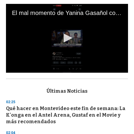
El mal momento de Yanina Gasañol con un hincha argentino en "Subrayado"
0
s
e
c
Últimas Noticias
o
n
02:25
d
Qué hacer en Montevideo este fin de semana: La
s
o
K'onga en el Antel Arena, Gustaf en el Movie y
f
más recomendados
3
3
s
02:04