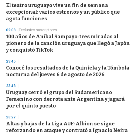
e
El teatro uruguayo vive un fin de semana
c
excepcional: varios estrenos y un público que
o
n
agota funciones
d
s
02:03
Exclusivo suscriptores
100 años de Aníbal Sampayo: tres miradas al
pionero de la canción uruguaya que llegó a Japón
y conquistó TikTok
23:45
Conocé los resultados de la Quiniela y la Tómbola
nocturna del jueves 6 de agosto de 2026
23:43
Uruguay cerró el grupo del Sudamericano
Femenino con derrota ante Argentina y jugará
por el quinto puesto
23:27
Altas y bajas de la Liga AUF: Albion se sigue
reforzando en ataque y contrató a Ignacio Neira