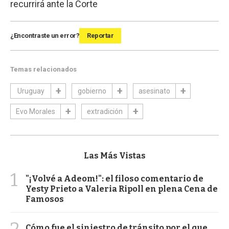
recurrirá ante la Corte
¿Encontraste un error?
Reportar
Temas relacionados
Uruguay
gobierno
asesinato
Evo Morales
extradición
Las Más Vistas
1
"¡Volvé a Adeom!": el filoso comentario de
Yesty Prieto a Valeria Ripoll en plena Cena de
Famosos
Cómo fue el siniestro de tránsito por el que