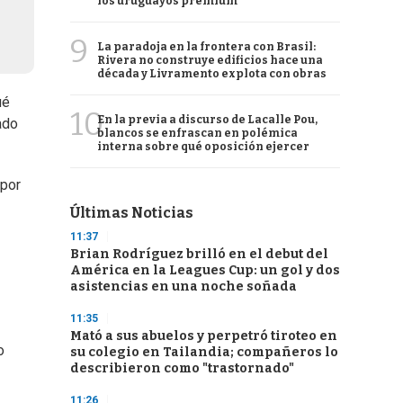
los uruguayos premium
9
La paradoja en la frontera con Brasil:
Rivera no construye edificios hace una
década y Livramento explota con obras
ué
10
En la previa a discurso de Lacalle Pou,
ado
blancos se enfrascan en polémica
interna sobre qué oposición ejercer
 por
Últimas Noticias
11:37
Brian Rodríguez brilló en el debut del
América en la Leagues Cup: un gol y dos
asistencias en una noche soñada
11:35
Mató a sus abuelos y perpetró tiroteo en
o
su colegio en Tailandia; compañeros lo
describieron como "trastornado"
11:26