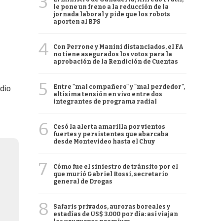
3
le pone un freno a la reducción de la
jornada laboral y pide que los robots
aporten al BPS
4
Con Perrone y Manini distanciados, el FA
no tiene asegurados los votos para la
aprobación de la Rendición de Cuentas
5
Entre "mal compañero" y "mal perdedor",
adio
altísima tensión en vivo entre dos
integrantes de programa radial
6
Cesó la alerta amarilla por vientos
fuertes y persistentes que abarcaba
desde Montevideo hasta el Chuy
7
Cómo fue el siniestro de tránsito por el
que murió Gabriel Rossi, secretario
general de Drogas
8
Safaris privados, auroras boreales y
estadías de US$ 3.000 por día: así viajan