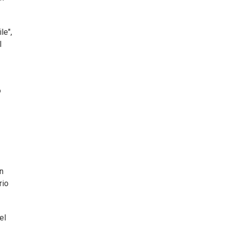
le",
l
ó
n
rio
el