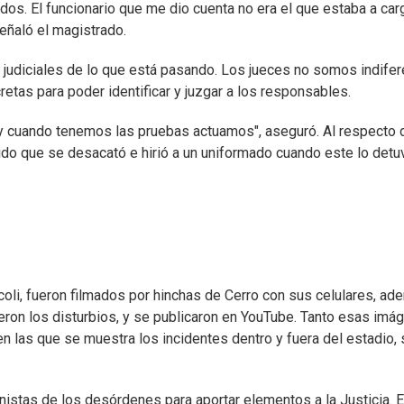
dos. El funcionario que me dio cuenta no era el que estaba a car
señaló el magistrado.
es judiciales de lo que está pasando. Los jueces no somos indife
retas para poder identificar y juzgar a los responsables.
 y cuando tenemos las pruebas actuamos", aseguró. Al respecto d
do que se desacató e hirió a un uniformado cuando este lo detu
oli, fueron filmados por hinchas de Cerro con sus celulares, ade
jeron los disturbios, y se publicaron en YouTube. Tanto esas imá
en las que se muestra los incidentes dentro y fuera del estadio,
onistas de los desórdenes para aportar elementos a la Justicia. 