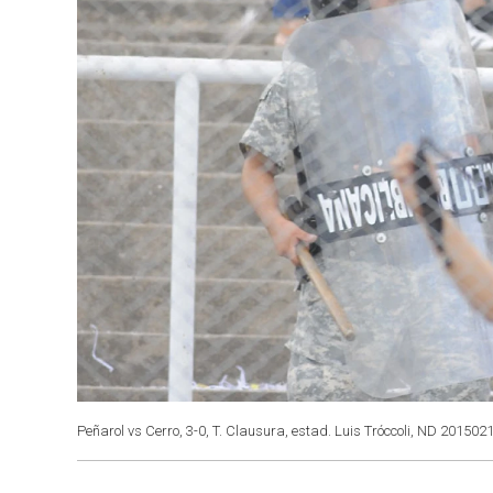
Peñarol vs Cerro, 3-0, T. Clausura, estad. Luis Tróccoli, ND 201502