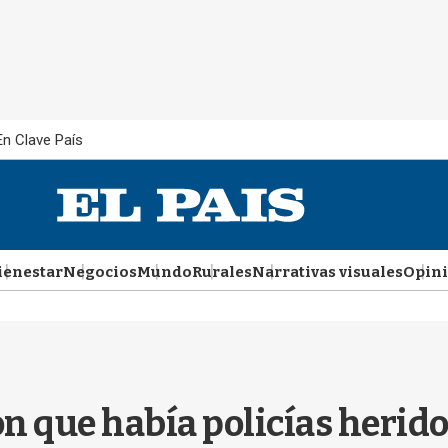
En Clave País
ienestar
Negocios
Mundo
Rurales
Narrativas visuales
Opin
n que había policías herido