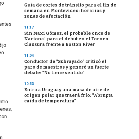
go
Guía de cortes de tránsito para el fin de
semana en Montevideo: horarios y
zonas de afectación
rentes
11:17
Sin Maxi Gómez, el probable once de
Nacional para el debut en el Torneo
Clausura frente a Boston River
ijo
vo
11:04
Conductor de "Subrayado" criticó el
paro de maestros y generó un fuerte
debate: "No tiene sentido"
10:53
Entra a Uruguay una masa de aire de
origen polar que traerá frío: "Abrupta
caída de temperatura"
ntro
genes,
 son
En