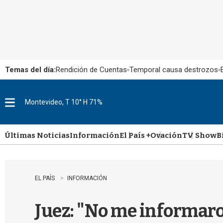
Temas del día:
Rendición de Cuentas
Temporal causa destrozos
Montevideo, T 10° H 71%
M
e
n
u
Últimas Noticias
Información
El País +
Ovación
TV Show
B
EL PAÍS
INFORMACIÓN
Juez: "No me informaro