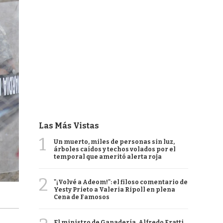
Las Más Vistas
1
Un muerto, miles de personas sin luz,
árboles caídos y techos volados por el
temporal que ameritó alerta roja
2
"¡Volvé a Adeom!": el filoso comentario de
Yesty Prieto a Valeria Ripoll en plena
Cena de Famosos
El ministro de Ganadería, Alfredo Fratti,