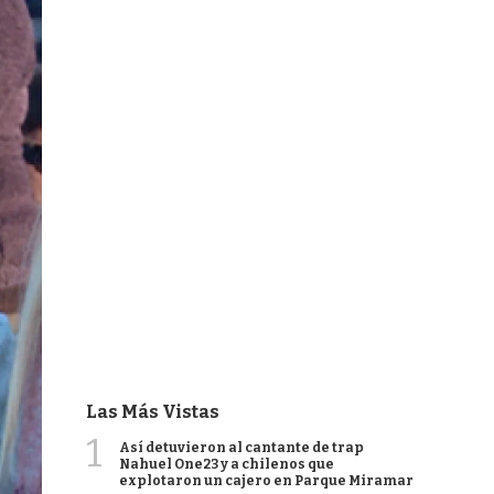
Las Más Vistas
1
Así detuvieron al cantante de trap
Nahuel One23 y a chilenos que
explotaron un cajero en Parque Miramar