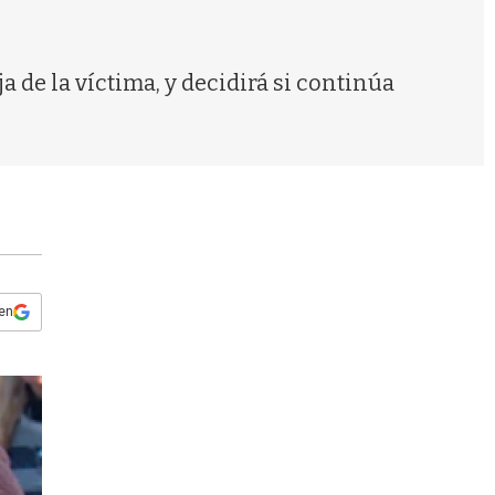
s
q
u
e
a de la víctima, y decidirá si continúa
d
a
 en