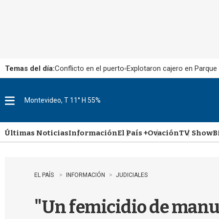
Temas del día:
Conflicto en el puerto
Explotaron cajero en Parque
Montevideo, T 11° H 55%
M
e
n
u
Últimas Noticias
Información
El País +
Ovación
TV Show
B
EL PAÍS
INFORMACIÓN
JUDICIALES
"Un femicidio de manua