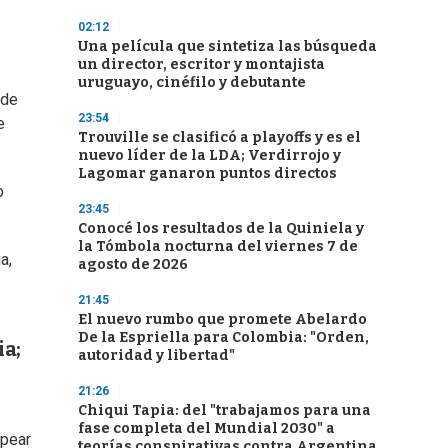
02:12
Una película que sintetiza las búsqueda
un director, escritor y montajista
uruguayo, cinéfilo y debutante
 de
23:54
e
Trouville se clasificó a playoffs y es el
nuevo líder de la LDA; Verdirrojo y
Lagomar ganaron puntos directos
o
23:45
Conocé los resultados de la Quiniela y
la Tómbola nocturna del viernes 7 de
a,
agosto de 2026
21:45
El nuevo rumbo que promete Abelardo
De la Espriella para Colombia: "Orden,
ia;
autoridad y libertad"
21:26
Chiqui Tapia: del "trabajamos para una
fase completa del Mundial 2030" a
lpear
teorías conspirativas contra Argentina