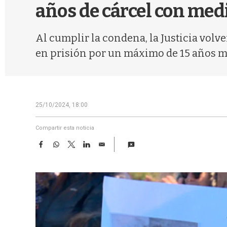
años de cárcel con med
Al cumplir la condena, la Justicia volver
en prisión por un máximo de 15 años m
25/10/2024, 18:00
Compartir esta noticia
F
W
T
L
E
a
h
w
i
m
c
a
i
n
a
e
t
t
k
i
b
s
t
e
l
o
A
e
d
o
p
r
I
k
p
n