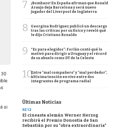
7
¡Bombazo! En España afirman que Ronald
Araujo deja Barcelona y será nuevo
jugador del Liverpool de Inglaterra
8
Georgina Rodríguez publicó un descargo
tras las críticas por su físico y reveló qué
le dijo Cristiano Ronaldo
9
“Es para elegidos”: Forlán contó qué lo
motivó para dirigir a Uruguay y el récord
de su abuelo como DT de la Celeste
10
Entre "mal compañero" y "mal perdedor",
o 30
altísima tensión en vivo entre dos
ible.
integrantes de programa radial
as
Últimas Noticias
á si
02:12
El cineasta alemán Werner Herzog
recibirá el Premio Donostia de San
Sebastián por su "obra extraordinaria"