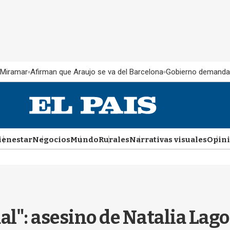
 Miramar
Afirman que Araujo se va del Barcelona
Gobierno demanda
ienestar
Negocios
Mundo
Rurales
Narrativas visuales
Opin
l": asesino de Natalia Lag