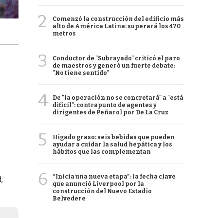
2
Comenzó la construcción del edificio más
alto de América Latina: superará los 470
metros
3
Conductor de "Subrayado" criticó el paro
de maestros y generó un fuerte debate:
"No tiene sentido"
4
De "la operación no se concretará" a "está
difícil": contrapunto de agentes y
dirigentes de Peñarol por De La Cruz
5
Hígado graso: seis bebidas que pueden
ayudar a cuidar la salud hepática y los
hábitos que las complementan
6
“Inicia una nueva etapa”: la fecha clave
,
que anunció Liverpool por la
construcción del Nuevo Estadio
Belvedere