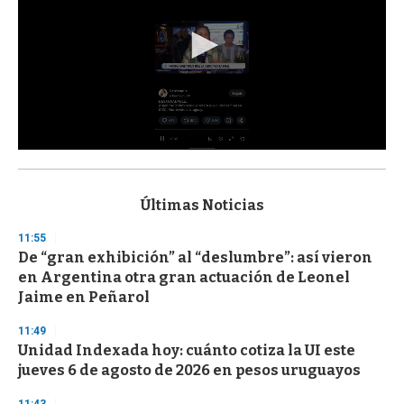
0
s
e
c
Últimas Noticias
o
n
11:55
d
De “gran exhibición” al “deslumbre”: así vieron
s
o
en Argentina otra gran actuación de Leonel
f
Jaime en Peñarol
3
3
s
11:49
e
Unidad Indexada hoy: cuánto cotiza la UI este
c
jueves 6 de agosto de 2026 en pesos uruguayos
o
n
d