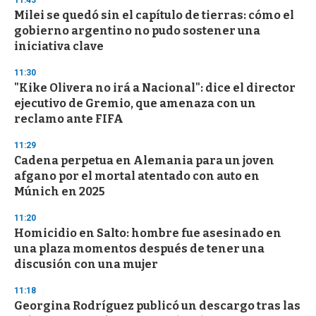
11:43
s
Milei se quedó sin el capítulo de tierras: cómo el
gobierno argentino no pudo sostener una
iniciativa clave
11:30
"Kike Olivera no irá a Nacional": dice el director
ejecutivo de Gremio, que amenaza con un
reclamo ante FIFA
11:29
Cadena perpetua en Alemania para un joven
afgano por el mortal atentado con auto en
Múnich en 2025
11:20
Homicidio en Salto: hombre fue asesinado en
una plaza momentos después de tener una
discusión con una mujer
11:18
Georgina Rodríguez publicó un descargo tras las