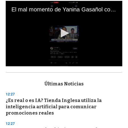
El mal momento de Yanina Gasañol con un hincha argentino en "Subrayado"
0
s
e
c
Últimas Noticias
o
n
12:27
d
¿Es real o es IA? Tienda Inglesa utiliza la
s
o
inteligencia artificial para comunicar
f
promociones reales
3
3
s
12:27
e