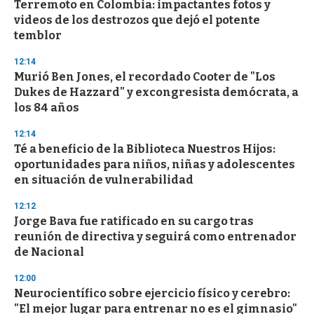
Terremoto en Colombia: impactantes fotos y
c
videos de los destrozos que dejó el potente
o
n
temblor
d
s
12:14
Murió Ben Jones, el recordado Cooter de "Los
Dukes de Hazzard" y excongresista demócrata, a
los 84 años
12:14
Té a beneficio de la Biblioteca Nuestros Hijos:
oportunidades para niños, niñas y adolescentes
en situación de vulnerabilidad
12:12
Jorge Bava fue ratificado en su cargo tras
reunión de directiva y seguirá como entrenador
de Nacional
12:00
Neurocientífico sobre ejercicio físico y cerebro:
"El mejor lugar para entrenar no es el gimnasio"