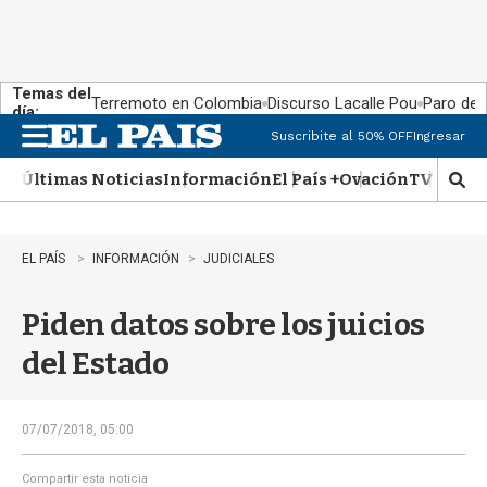
Temas del
Terremoto en Colombia
Discurso Lacalle Pou
Paro de
día:
Suscribite al 50% OFF
Ingresar
M
e
Últimas Noticias
Información
El País +
Ovación
TV Show
n
M
u
o
s
t
EL PAÍS
INFORMACIÓN
JUDICIALES
r
a
Piden datos sobre los juicios
r
b
del Estado
�
s
q
u
07/07/2018, 05:00
e
d
Compartir esta noticia