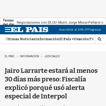
Temas
Negociaciones con EE.UU.
Murió Jorge Messi
Peñarol vs
del día:
Suscribite al 50% OFF
Ingresar
M
e
Últimas Noticias
Información
El País +
Ovación
TV Show
n
M
u
o
s
t
EL PAÍS
INFORMACIÓN
JUDICIALES
r
a
Jairo Larrarte estará al menos
r
b
30 días más preso: Fiscalía
�
s
explicó porqué usó alerta
q
u
especial de Interpol
e
d