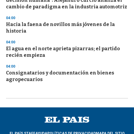
decisión humana”: Alejandro Curcio analiza el
cambio de paradigma en la industria automotriz
04:00
Hacia la faena de novillos más jóvenes de la
historia
04:00
El agua en el norte aprieta pizarras; el partido
recién empieza
04:00
Consignatarios y documentación en bienes
agropecuarios
EL PAÍS STAFF
AYUDA
POLÍTICAS DE PRIVACIDAD
MAPA DEL SITIO