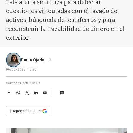
a
Esta alerta se utiliza para detectar
cuestiones vinculadas con el lavado de
activos, búsqueda de testaferros y para
reconstruir la trazabilidad de dinero en el
exterior.
Paula Ojeda
06/08/2025, 15:28
Compartir esta noticia
F
W
T
L
E
a
h
w
i
m
c
a
i
n
a
e
t
t
k
i
+
Agregar El País en
b
s
t
e
l
o
A
e
d
o
p
r
I
k
p
n