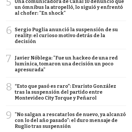
5
Una comunicadora de Canal 10 denunció que
un ómnibus la atropelló, lo siguió y enfrentó
al chofer: "En shock"
6
Sergio Puglia anunció la suspensión de su
reality: el curioso motivo detrás de la
decisión
7
Javier Nóblega: "Fue un hackeo de una red
lumínica, tomaron una decisión un poco
apresurada"
8
“Esto que pasó es raro”: Evaristo González
tras la suspensión del partido entre
Montevideo City Torque y Peñarol
9
"No salgan a rescatarlos de nuevo, ya alcanzó
con lo del año pasado": el duro mensaje de
Ruglio tras suspensión