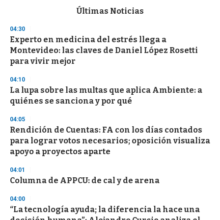
c
Últimas Noticias
o
n
04:30
d
Experto en medicina del estrés llega a
s
o
Montevideo: las claves de Daniel López Rosetti
f
para vivir mejor
3
3
s
04:10
e
La lupa sobre las multas que aplica Ambiente: a
c
quiénes se sanciona y por qué
o
n
d
04:05
s
Rendición de Cuentas: FA con los días contados
para lograr votos necesarios; oposición visualiza
apoyo a proyectos aparte
04:01
Columna de APPCU: de cal y de arena
04:00
“La tecnología ayuda; la diferencia la hace una