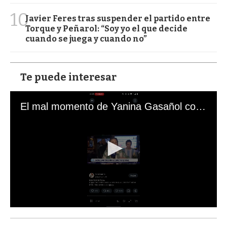
10
Javier Feres tras suspender el partido entre
Torque y Peñarol: “Soy yo el que decide
cuando se juega y cuando no”
Te puede interesar
El mal momento de Yanina Gasañol con un hincha argentino en "Subrayado"
0
s
e