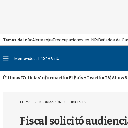
Temas del día:
Alerta roja
Preocupaciones en INR
Bañados de Ca
Montevideo, T 13° H 95%
M
e
n
u
Últimas Noticias
Información
El País +
Ovación
TV Show
B
EL PAÍS
INFORMACIÓN
JUDICIALES
Fiscal solicitó audienc