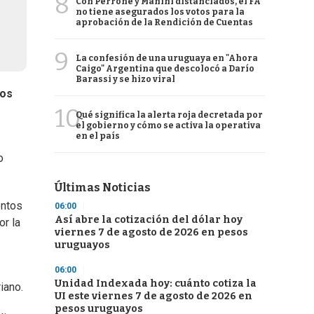
8
Con Perrone y Manini distanciados, el FA
no tiene asegurados los votos para la
aprobación de la Rendición de Cuentas
9
La confesión de una uruguaya en "Ahora
Caigo" Argentina que descolocó a Darío
Barassi y se hizo viral
sos
10
Qué significa la alerta roja decretada por
el gobierno y cómo se activa la operativa
en el país
o
Últimas Noticias
entos
06:00
Así abre la cotización del dólar hoy
or la
viernes 7 de agosto de 2026 en pesos
uruguayos
06:00
Unidad Indexada hoy: cuánto cotiza la
iano.
UI este viernes 7 de agosto de 2026 en
pesos uruguayos