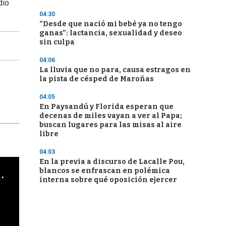
dio
04:30
“Desde que nació mi bebé ya no tengo
ganas”: lactancia, sexualidad y deseo
sin culpa
04:06
La lluvia que no para, causa estragos en
la pista de césped de Maroñas
04:05
En Paysandú y Florida esperan que
decenas de miles vayan a ver al Papa;
buscan lugares para las misas al aire
libre
04:03
En la previa a discurso de Lacalle Pou,
cha argentino en "Subrayado"
blancos se enfrascan en polémica
interna sobre qué oposición ejercer