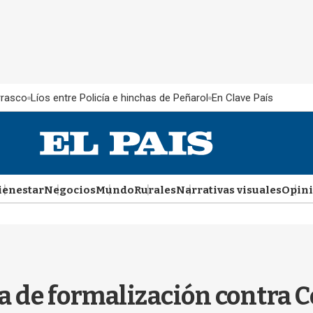
rrasco
Líos entre Policía e hinchas de Peñarol
En Clave País
ienestar
Negocios
Mundo
Rurales
Narrativas visuales
Opin
ia de formalización contra C