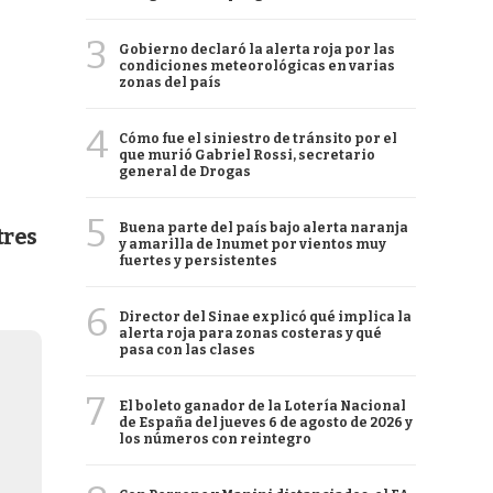
3
Gobierno declaró la alerta roja por las
condiciones meteorológicas en varias
zonas del país
4
Cómo fue el siniestro de tránsito por el
que murió Gabriel Rossi, secretario
general de Drogas
5
Buena parte del país bajo alerta naranja
tres
y amarilla de Inumet por vientos muy
fuertes y persistentes
6
Director del Sinae explicó qué implica la
alerta roja para zonas costeras y qué
pasa con las clases
7
El boleto ganador de la Lotería Nacional
de España del jueves 6 de agosto de 2026 y
los números con reintegro