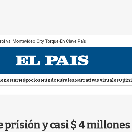
rol vs. Montevideo City Torque
En Clave País
ienestar
Negocios
Mundo
Rurales
Narrativas visuales
Opin
e prisión y casi $ 4 millone