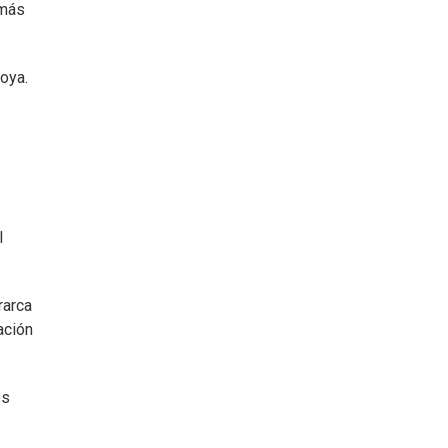
 más
oya.
l
rarca
ación
os