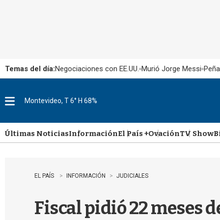
Temas del día:
Negociaciones con EE.UU.
Murió Jorge Messi
Peña
Montevideo, T 6° H 68%
M
e
n
u
Últimas Noticias
Información
El País +
Ovación
TV Show
B
EL PAÍS
INFORMACIÓN
JUDICIALES
Fiscal pidió 22 meses d