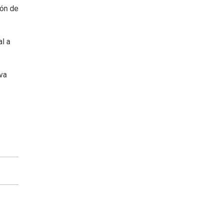
ión de
l a
va