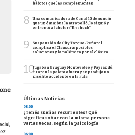
hábitos que las complementan
8
Una comunicadora de Canal 10 denunció
que un ómnibus la atropelló, lo siguió y
enfrentó al chofer: "En shock"
9
Suspensión de City Torque-Peñarol
complica el Clausura: posibles
soluciones y la polémica por el clásico
10
Jugaban Uruguay Montevideo y Paysandú,
tiraron la pelota afuera y se produjo un
insólito accidente en la ruta
pone
Últimas Noticias
08:00
¿Tenés sueños recurrentes? Qué
significa soñar con la misma persona
varias veces, según la psicología
cial,
rez
06:00