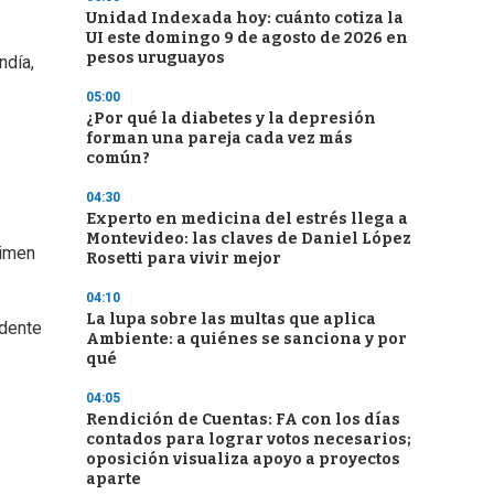
Unidad Indexada hoy: cuánto cotiza la
UI este domingo 9 de agosto de 2026 en
pesos uruguayos
ndía,
05:00
¿Por qué la diabetes y la depresión
forman una pareja cada vez más
común?
04:30
Experto en medicina del estrés llega a
Montevideo: las claves de Daniel López
rimen
Rosetti para vivir mejor
04:10
La lupa sobre las multas que aplica
idente
Ambiente: a quiénes se sanciona y por
qué
04:05
Rendición de Cuentas: FA con los días
contados para lograr votos necesarios;
oposición visualiza apoyo a proyectos
aparte