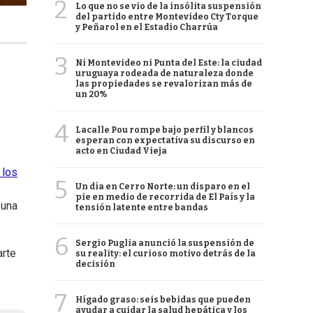
2
Lo que no se vio de la insólita suspensión
del partido entre Montevideo Cty Torque
y Peñarol en el Estadio Charrúa
3
Ni Montevideo ni Punta del Este: la ciudad
uruguaya rodeada de naturaleza donde
las propiedades se revalorizan más de
un 20%
4
Lacalle Pou rompe bajo perfil y blancos
esperan con expectativa su discurso en
acto en Ciudad Vieja
 los
5
Un día en Cerro Norte: un disparo en el
pie en medio de recorrida de El País y la
 una
tensión latente entre bandas
6
Sergio Puglia anunció la suspensión de
arte
su reality: el curioso motivo detrás de la
decisión
7
Hígado graso: seis bebidas que pueden
ayudar a cuidar la salud hepática y los