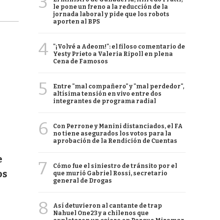
3
le pone un freno a la reducción de la
jornada laboral y pide que los robots
aporten al BPS
4
"¡Volvé a Adeom!": el filoso comentario de
Yesty Prieto a Valeria Ripoll en plena
Cena de Famosos
5
Entre "mal compañero" y "mal perdedor",
altísima tensión en vivo entre dos
integrantes de programa radial
6
Con Perrone y Manini distanciados, el FA
no tiene asegurados los votos para la
aprobación de la Rendición de Cuentas
e
7
Cómo fue el siniestro de tránsito por el
os
que murió Gabriel Rossi, secretario
general de Drogas
8
Así detuvieron al cantante de trap
Nahuel One23 y a chilenos que