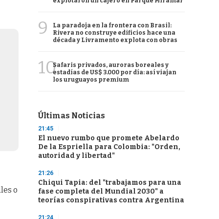
explotaron un cajero en Parque Miramar
9
La paradoja en la frontera con Brasil:
Rivera no construye edificios hace una
década y Livramento explota con obras
10
Safaris privados, auroras boreales y
estadías de US$ 3.000 por día: así viajan
los uruguayos premium
Últimas Noticias
21:45
El nuevo rumbo que promete Abelardo
De la Espriella para Colombia: "Orden,
autoridad y libertad"
21:26
Chiqui Tapia: del "trabajamos para una
les o
fase completa del Mundial 2030" a
teorías conspirativas contra Argentina
21:24