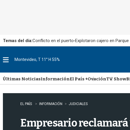
Temas del día:
Conflicto en el puerto
Explotaron cajero en Parque
Montevideo, T 11° H 55%
M
e
n
u
Últimas Noticias
Información
El País +
Ovación
TV Show
B
EL PAÍS
INFORMACIÓN
JUDICIALES
Empresario reclamará 