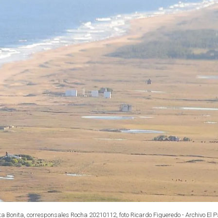
a Bonita, corresponsales Rocha 20210112, foto Ricardo Figueredo - Archivo El P