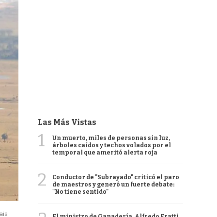
Las Más Vistas
1
Un muerto, miles de personas sin luz,
árboles caídos y techos volados por el
temporal que ameritó alerta roja
2
Conductor de "Subrayado" criticó el paro
de maestros y generó un fuerte debate:
"No tiene sentido"
ais
El ministro de Ganadería, Alfredo Fratti,