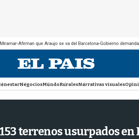
 Miramar
Afirman que Araujo se va del Barcelona
Gobierno demanda
ienestar
Negocios
Mundo
Rurales
Narrativas visuales
Opin
153 terrenos usurpados en