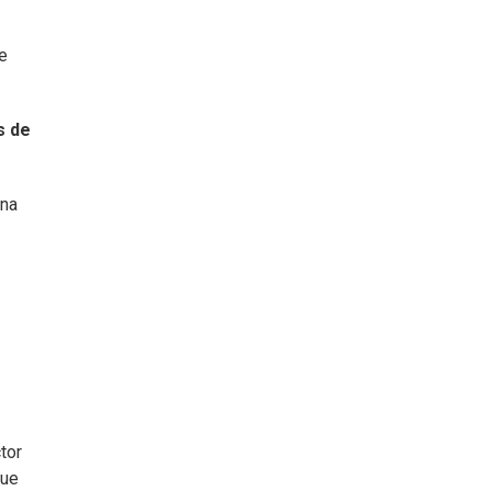
e
s de
ona
tor
que