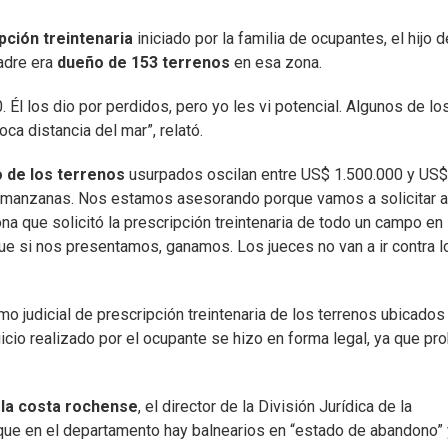
ipción treintenaria
iniciado por la familia de ocupantes, el hijo d
adre era
dueño de 153 terrenos
en esa zona.
Él los dio por perdidos, pero yo les vi potencial. Algunos de lo
oca distancia del mar”, relató.
o de los terrenos
usurpados oscilan entre US$ 1.500.000 y US$
nco manzanas. Nos estamos asesorando porque vamos a solicitar a
na que solicitó la prescripción treintenaria de todo un campo en 
ue si nos presentamos, ganamos. Los jueces no van a ir contra l
mo judicial de prescripción treintenaria de los terrenos ubicados
uicio realizado por el ocupante se hizo en forma legal, ya que pr
 la costa rochense
, el director de la División Jurídica de la
 que en el departamento hay balnearios en “estado de abandono” 