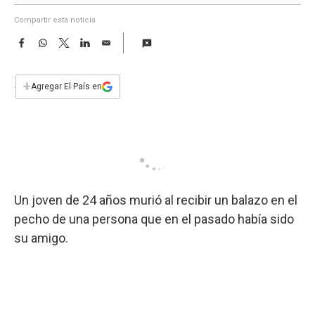
a
Compartir esta noticia
F
W
T
L
E
a
h
w
i
m
c
a
i
n
a
e
t
t
k
i
+
Agregar El País en
b
s
t
e
l
o
A
e
d
o
p
r
I
k
p
n
Un joven de 24 años murió al recibir un balazo en el
pecho de una persona que en el pasado había sido
su amigo.