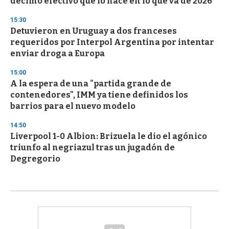
décimo efectivo que lo hace en lo que va de 2026
15:30
Detuvieron en Uruguay a dos franceses
requeridos por Interpol Argentina por intentar
enviar droga a Europa
15:00
A la espera de una "partida grande de
contenedores", IMM ya tiene definidos los
barrios para el nuevo modelo
14:50
Liverpool 1-0 Albion: Brizuela le dio el agónico
triunfo al negriazul tras un jugadón de
Degregorio