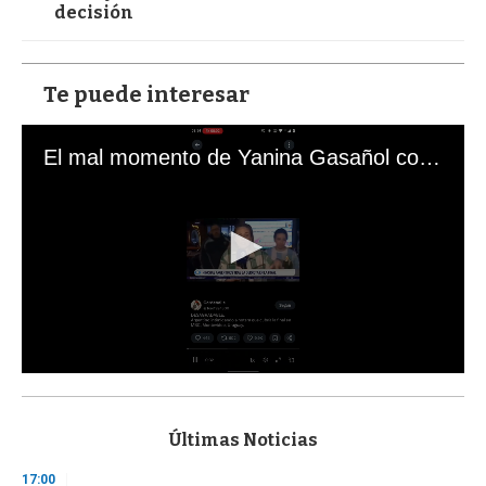
decisión
Te puede interesar
El mal momento de Yanina Gasañol con un hincha argentino en "Subrayado"
0
s
e
c
Últimas Noticias
o
n
17:00
d