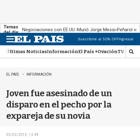
Temas
Negociaciones con EE.UU.
Murió Jorge Messi
Peñarol vs
del día:
Suscribite al 50% OFF
Ingresar
M
e
Últimas Noticias
Información
El País +
Ovación
TV Show
n
M
u
o
s
t
EL PAÍS
INFORMACIÓN
r
a
Joven fue asesinado de un
r
b
disparo en el pecho por la
�
s
expareja de su novia
q
u
e
d
05/02/2015, 13:49