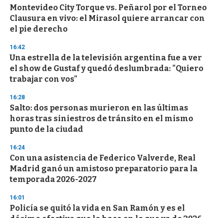
Montevideo City Torque vs. Peñarol por el Torneo
s
o
Clausura en vivo: el Mirasol quiere arrancar con
f
el pie derecho
3
3
s
16:42
e
Una estrella de la televisión argentina fue a ver
c
el show de Gustaf y quedó deslumbrada: "Quiero
o
n
trabajar con vos"
d
s
16:28
Salto: dos personas murieron en las últimas
horas tras siniestros de tránsito en el mismo
punto de la ciudad
16:24
Con una asistencia de Federico Valverde, Real
Madrid ganó un amistoso preparatorio para la
temporada 2026-2027
16:01
Policía se quitó la vida en San Ramón y es el