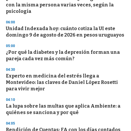
e
con la misma persona varias veces, según la
c
psicología
o
n
d
06:00
s
Unidad Indexada hoy: cuánto cotiza la UI este
domingo 9 de agosto de 2026 en pesos uruguayos
05:00
¿Por qué la diabetes y la depresión forman una
pareja cada vez más común?
04:30
Experto en medicina del estrés llega a
Montevideo: las claves de Daniel López Rosetti
para vivir mejor
04:10
La lupa sobre las multas que aplica Ambiente: a
quiénes se sanciona y por qué
04:05
Rendición de Cuentas: FA con los días contados