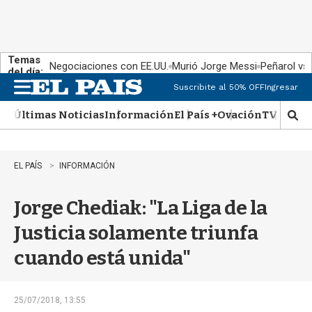
Temas
Negociaciones con EE.UU.
Murió Jorge Messi
Peñarol vs
del día:
Suscribite al 50% OFF
Ingresar
M
e
Últimas Noticias
Información
El País +
Ovación
TV Show
n
M
u
o
s
t
EL PAÍS
INFORMACIÓN
r
a
Jorge Chediak: "La Liga de la
r
b
Justicia solamente triunfa
�
s
cuando está unida"
q
u
e
d
25/07/2018, 13:55