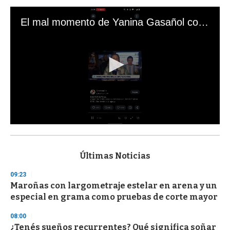
El mal momento de Yanina Gasañol con un hincha argentino en "Subrayado"
0
s
e
c
Últimas Noticias
o
n
09:23
d
Maroñas con largometraje estelar en arena y un
s
o
especial en grama como pruebas de corte mayor
f
3
08:00
3
s
¿Tenés sueños recurrentes? Qué significa soñar