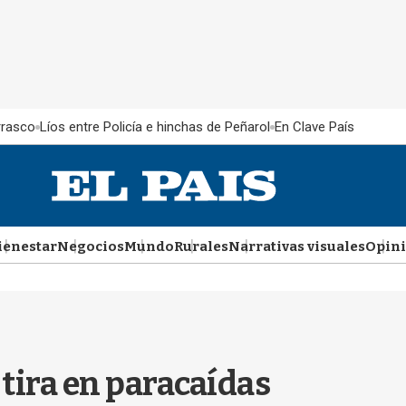
rrasco
Líos entre Policía e hinchas de Peñarol
En Clave País
ienestar
Negocios
Mundo
Rurales
Narrativas visuales
Opin
tira en paracaídas