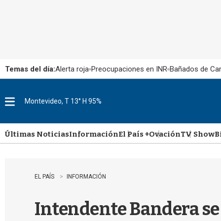
Temas del día:
Alerta roja
Preocupaciones en INR
Bañados de Ca
Montevideo, T 13° H 95%
M
e
n
u
Últimas Noticias
Información
El País +
Ovación
TV Show
B
EL PAÍS
INFORMACIÓN
Intendente Bandera se 