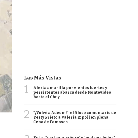
Las Más Vistas
1
Alerta amarilla por vientos fuertes y
persistentes abarca desde Montevideo
hasta el Chuy
2
"¡Volvé a Adeom!": el filoso comentario de
Yesty Prieto a Valeria Ripoll en plena
Cena de Famosos
Entre "mal compañero" y "mal perdedor",