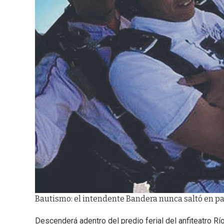
Bautismo: el intendente Bandera nunca saltó en pa
Descenderá adentro del predio ferial del anfiteatro Rí