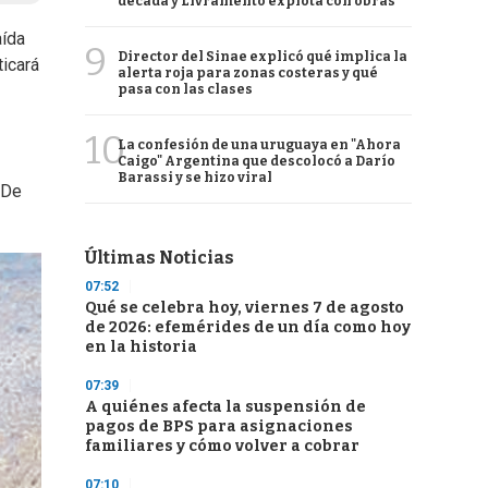
década y Livramento explota con obras
aída
9
Director del Sinae explicó qué implica la
ticará
alerta roja para zonas costeras y qué
pasa con las clases
10
La confesión de una uruguaya en "Ahora
Caigo" Argentina que descolocó a Darío
Barassi y se hizo viral
 De
Últimas Noticias
07:52
Qué se celebra hoy, viernes 7 de agosto
de 2026: efemérides de un día como hoy
en la historia
07:39
A quiénes afecta la suspensión de
pagos de BPS para asignaciones
familiares y cómo volver a cobrar
07:10