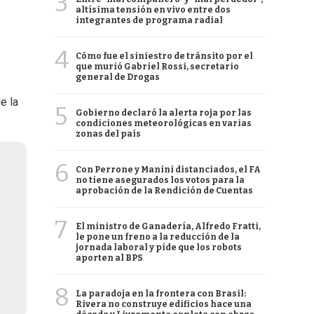
3
altísima tensión en vivo entre dos
integrantes de programa radial
4
Cómo fue el siniestro de tránsito por el
que murió Gabriel Rossi, secretario
general de Drogas
e la
5
Gobierno declaró la alerta roja por las
condiciones meteorológicas en varias
zonas del país
6
Con Perrone y Manini distanciados, el FA
no tiene asegurados los votos para la
aprobación de la Rendición de Cuentas
7
El ministro de Ganadería, Alfredo Fratti,
le pone un freno a la reducción de la
jornada laboral y pide que los robots
aporten al BPS
8
La paradoja en la frontera con Brasil:
Rivera no construye edificios hace una