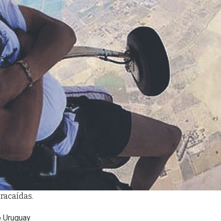
racaídas.
o Uruguay