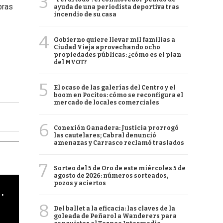
3
bras
ayuda de una periodista deportiva tras
incendio de su casa
4
Gobierno quiere llevar mil familias a
Ciudad Vieja aprovechando ocho
propiedades públicas: ¿cómo es el plan
del MVOT?
5
El ocaso de las galerías del Centro y el
boom en Pocitos: cómo se reconfigura el
mercado de locales comerciales
6
Conexión Ganadera: Justicia prorrogó
las cautelares; Cabral denunció
amenazas y Carrasco reclamó traslados
7
Sorteo del 5 de Oro de este miércoles 5 de
agosto de 2026: números sorteados,
pozos y aciertos
cha argentino en "Subrayado"
8
Del ballet a la eficacia: las claves de la
goleada de Peñarol a Wanderers para