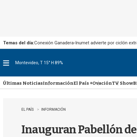
Temas del día:
Conexión Ganadera
Inumet advierte por ciclón extr
Montevideo, T 15° H 89%
M
e
n
u
Últimas Noticias
Información
El País +
Ovación
TV Show
B
EL PAÍS
INFORMACIÓN
Inauguran Pabellón de