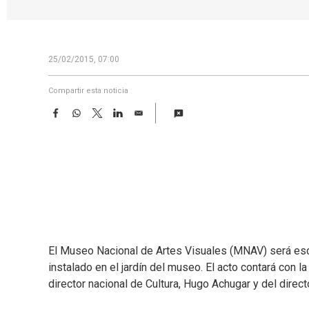
25/02/2015, 07:00
Compartir esta noticia
F
W
T
L
E
a
h
w
i
m
c
a
i
n
a
e
t
t
k
i
b
s
t
e
l
o
A
e
d
o
p
r
I
k
p
n
El Museo Nacional de Artes Visuales (MNAV) será escen
instalado en el jardín del museo. El acto contará con la
director nacional de Cultura, Hugo Achugar y del direc