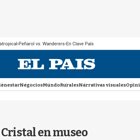
atropical
Peñarol vs. Wanderers
En Clave País
ienestar
Negocios
Mundo
Rurales
Narrativas visuales
Opin
 Cristal en museo