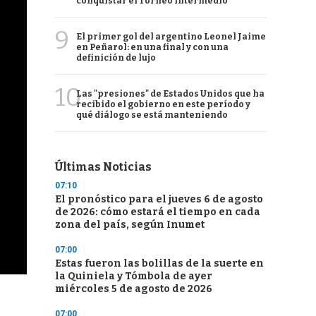
conquistar el Torneo Intermedio
9
El primer gol del argentino Leonel Jaime
en Peñarol: en una final y con una
definición de lujo
10
Las "presiones" de Estados Unidos que ha
recibido el gobierno en este período y
qué diálogo se está manteniendo
Últimas Noticias
07:10
El pronóstico para el jueves 6 de agosto
de 2026: cómo estará el tiempo en cada
zona del país, según Inumet
07:00
Estas fueron las bolillas de la suerte en
la Quiniela y Tómbola de ayer
miércoles 5 de agosto de 2026
07:00