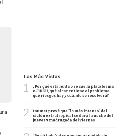
el
Las Más Vistas
1
¿Por qué está lenta o se cae la plataforma
e-BROU, qué alcance tiene el problema,
qué riesgos hay y cuándo se resolverá?
2
Inumet prevé que "lo más intenso" del
 una
ciclón extratropical se dará la noche del
jueves y madrugada del viernes
s
"Perdí todo": el conmovedor pedido de