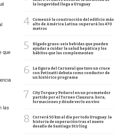
ué
la longevidad llega a Uruguay
4
Comenzó la construcción del edificio más
al
alto de América Latina: superará los 470
metros
5
Hígado graso: seis bebidas que pueden
ayudar a cuidar la salud hepática y los
e que
hábitos que las complementan
6
La figura del Carnaval que tuvo un cruce
con Petinatti debuta como conductor de
un histórico programa
dencia
7
City Torque y Peñarol en un prometedor
partido por el Torneo Clausura: hora,
formaciones y dónde verlo en vivo
n las
8
Correrá 50 km al día por todo Uruguay: la
historia de superación tras el nuevo
desafío de Santiago Stirling