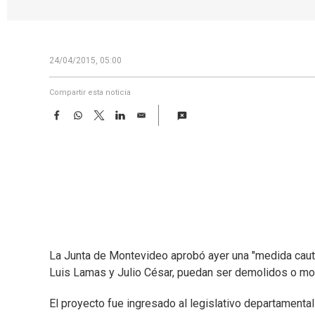
24/04/2015, 05:00
Compartir esta noticia
F
W
T
L
E
a
h
w
i
m
c
a
i
n
a
e
t
t
k
i
b
s
t
e
l
o
A
e
d
o
p
r
I
k
p
n
La Junta de Montevideo aprobó ayer una "medida caute
Luis Lamas y Julio César, puedan ser demolidos o mod
El proyecto fue ingresado al legislativo departamental