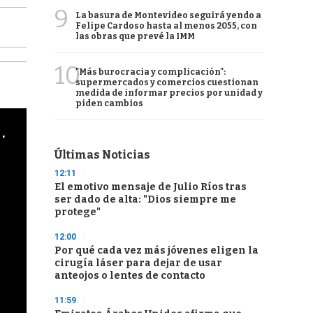
9
La basura de Montevideo seguirá yendo a
Felipe Cardoso hasta al menos 2055, con
las obras que prevé la IMM
10
"Más burocracia y complicación":
supermercados y comercios cuestionan
medida de informar precios por unidad y
piden cambios
cha argentino en "Subrayado"
Últimas Noticias
12:11
El emotivo mensaje de Julio Ríos tras
ser dado de alta: "Dios siempre me
protege"
12:00
Por qué cada vez más jóvenes eligen la
cirugía láser para dejar de usar
anteojos o lentes de contacto
11:59