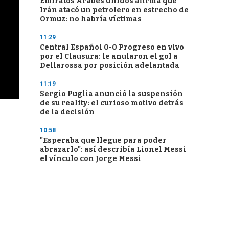
Emiratos Árabes Unidos afirma que
Irán atacó un petrolero en estrecho de
Ormuz: no habría víctimas
11:29
Central Español 0-0 Progreso en vivo
por el Clausura: le anularon el gol a
Dellarossa por posición adelantada
11:19
Sergio Puglia anunció la suspensión
de su reality: el curioso motivo detrás
de la decisión
10:58
"Esperaba que llegue para poder
abrazarlo": así describía Lionel Messi
el vínculo con Jorge Messi