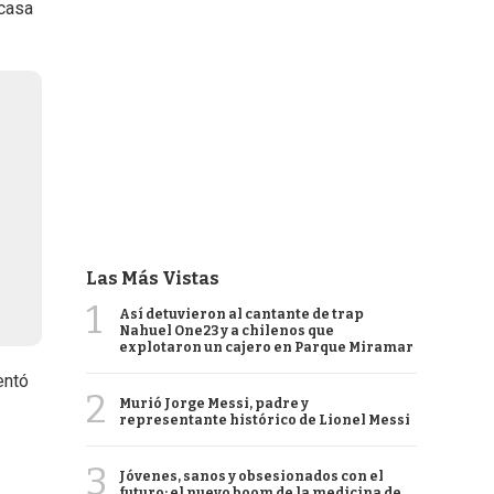
 casa
Las Más Vistas
1
Así detuvieron al cantante de trap
Nahuel One23 y a chilenos que
explotaron un cajero en Parque Miramar
entó
2
Murió Jorge Messi, padre y
representante histórico de Lionel Messi
3
Jóvenes, sanos y obsesionados con el
futuro: el nuevo boom de la medicina de