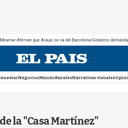
 Miramar
Afirman que Araujo se va del Barcelona
Gobierno demanda
ienestar
Negocios
Mundo
Rurales
Narrativas visuales
Opin
de la "Casa Martínez"