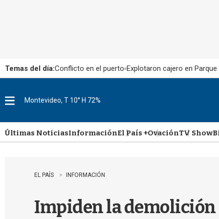
Temas del día:
Conflicto en el puerto
Explotaron cajero en Parque
Montevideo, T 10° H 72%
M
e
n
u
Últimas Noticias
Información
El País +
Ovación
TV Show
B
EL PAÍS
INFORMACIÓN
Impiden la demolición 