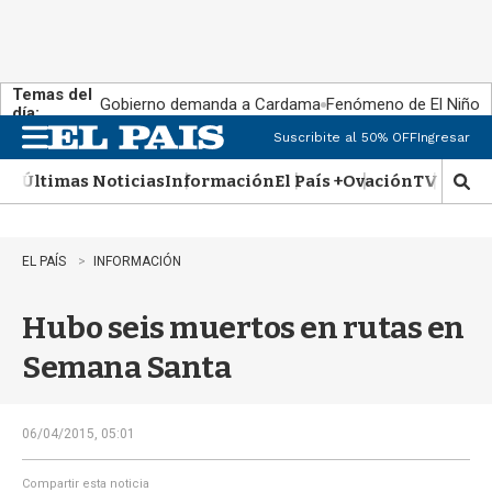
Temas del
Gobierno demanda a Cardama
Fenómeno de El Niño
día:
Suscribite al 50% OFF
Ingresar
M
e
Últimas Noticias
Información
El País +
Ovación
TV Show
n
M
u
o
s
t
EL PAÍS
INFORMACIÓN
r
a
Hubo seis muertos en rutas en
r
b
Semana Santa
�
s
q
u
06/04/2015, 05:01
e
d
Compartir esta noticia