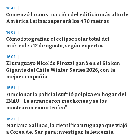
d
s
16:40
Comenzó la construcción del edificio más alto de
América Latina: superará los 470 metros
16:05
Cómo fotografiar el eclipse solar total del
miércoles 12 de agosto, según expertos
16:02
El uruguayo Nicolás Pirozzi ganó en el Slalom
Gigante del Chile Winter Series 2026, con la
mejor compañía
15:51
Funcionaria policial sufrió golpiza en hogar del
INAU: "Le arrancaron mechones y se los
mostraron como trofeo"
15:32
Mariana Salinas, la científica uruguaya que viajó
a Corea del Sur para investigar la leucemia