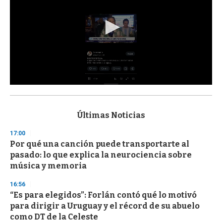
0
s
e
c
Últimas Noticias
o
n
17:00
d
Por qué una canción puede transportarte al
s
o
pasado: lo que explica la neurociencia sobre
f
música y memoria
3
3
s
16:56
e
“Es para elegidos”: Forlán contó qué lo motivó
c
para dirigir a Uruguay y el récord de su abuelo
o
n
como DT de la Celeste