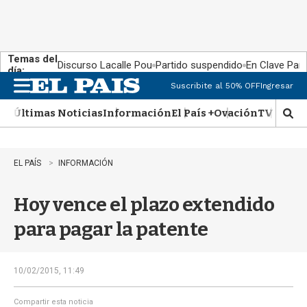
Temas del
Discurso Lacalle Pou
Partido suspendido
En Clave País
día:
Suscribite al 50% OFF
Ingresar
M
e
Últimas Noticias
Información
El País +
Ovación
TV Show
n
M
u
o
s
t
EL PAÍS
INFORMACIÓN
r
a
Hoy vence el plazo extendido
r
b
para pagar la patente
�
s
q
u
10/02/2015, 11:49
e
d
Compartir esta noticia