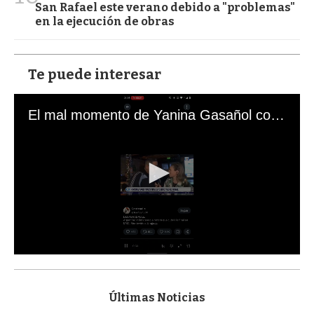
San Rafael este verano debido a "problemas"
en la ejecución de obras
Te puede interesar
El mal momento de Yanina Gasañol con un hincha argentino en "Subrayado"
0
s
e
c
Últimas Noticias
o