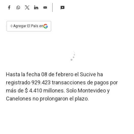
a
F
W
T
L
E
a
h
w
i
m
c
a
i
n
a
e
t
t
k
i
+
Agregar El País en
b
s
t
e
l
o
A
e
d
o
p
r
I
k
p
n
Hasta la fecha 08 de febrero el Sucive ha
registrado 929.423 transacciones de pagos por
más de $ 4.410 millones. Solo Montevideo y
Canelones no prolongaron el plazo.