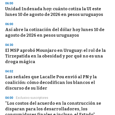
n
06:00
d
Unidad Indexada hoy: cuánto cotiza la UI este
s
o
lunes 10 de agosto de 2026 en pesos uruguayos
f
3
06:00
3
s
Así abre la cotización del dólar hoy lunes 10 de
e
agosto de 2026 en pesos uruguayos
c
o
04:30
n
d
El MSP aprobó Mounjaro en Uruguay: el rol de la
s
Tirzepatida en la obesidad y por qué no es una
droga mágica
04:02
Las señales que Lacalle Pou envió al PN y la
coalición: cómo decodifican los blancos el
discurso de su líder
04:00
Exclusivo suscriptores
"Los costos del acuerdo en la construcción se
disparan para los desarrolladores, los
consumidores finales e incluso, el Estado"