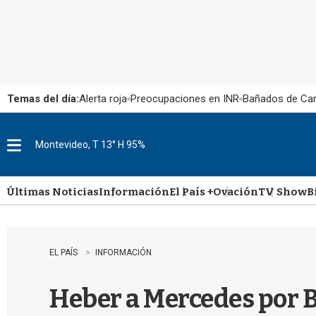
Temas del día:
Alerta roja
Preocupaciones en INR
Bañados de Ca
Montevideo, T 13° H 95%
M
e
n
u
Últimas Noticias
Información
El País +
Ovación
TV Show
B
EL PAÍS
INFORMACIÓN
Heber a Mercedes por 