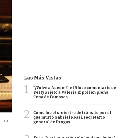
Las Más Vistas
1
"¡Volvé a Adeom!": el filoso comentario de
Yesty Prieto a Valeria Ripoll en plena
Cena de Famosos
2
Cómo fue el siniestro de tránsito por el
que murió Gabriel Rossi, secretario
 foto
general de Drogas
Entre "mal compañero" y "mal perdedor",