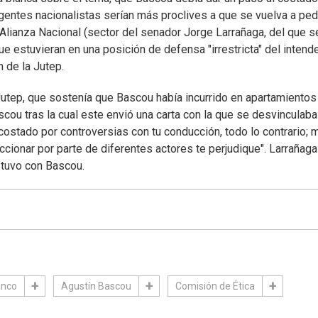
igentes nacionalistas serían más proclives a que se vuelva a ped
 Alianza Nacional (sector del senador Jorge Larrañaga, del que s
 estuvieran en una posición de defensa "irrestricta" del intend
 de la Jutep.
Jutep, que sostenía que Bascou había incurrido en apartamientos
cou tras la cual este envió una carta con la que se desvinculaba
 costado por controversias con tu conducción, todo lo contrario; 
cionar por parte de diferentes actores te perjudique". Larrañaga
 tuvo con Bascou.
anco
Agustín Bascou
Comisión de Ética