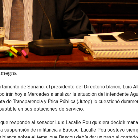
Colmegna
rtamento de Soriano, el presidente del Directorio blanco, Luis A
 irán hoy a Mercedes a analizar la situación del intendente Agu
unta de Transparencia y Ética Pública (Jutep) lo cuestionó durame
bustible en sus estaciones de servicio.
s que responde al senador Luis Lacalle Pou quisiera decidir mañ
la suspensión de militancia a Bascou. Lacalle Pou sostuvo siem
a blanca sobre el tema, que Bascou debía dar un paso al costado