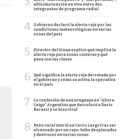
3
altísima tensión en vivo entre dos
integrantes de programa radial
4
Gobierno declaró la alerta roja por las
condiciones meteorológicas en varias
zonas del país
5
Director del Sinae explicó qué implica la
alerta roja para zonas costeras y qué
pasa con las clases
6
Qué significa la alerta roja decretada por
el gobierno y cómo se activa la operativa
en el país
7
La confesión de una uruguaya en "Ahora
Caigo" Argentina que descolocó a Darío
Barassi y se hizo viral
8
Peón rural murió en Cerro Largo tras ser
alcanzado por un rayo; hubo desplazados
y destrozos en varias zonas