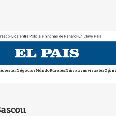
rrasco
Líos entre Policía e hinchas de Peñarol
En Clave País
ienestar
Negocios
Mundo
Rurales
Narrativas visuales
Opin
Bascou