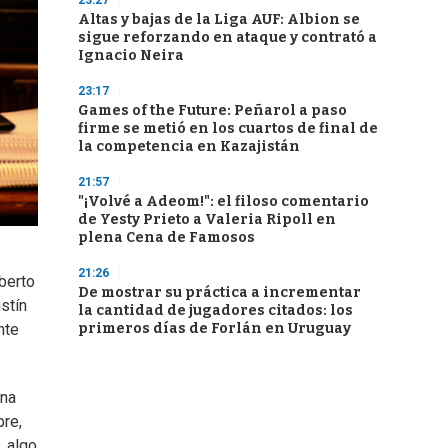
23:27
Altas y bajas de la Liga AUF: Albion se
sigue reforzando en ataque y contrató a
Ignacio Neira
23:17
Games of the Future: Peñarol a paso
firme se metió en los cuartos de final de
la competencia en Kazajistán
21:57
"¡Volvé a Adeom!": el filoso comentario
de Yesty Prieto a Valeria Ripoll en
plena Cena de Famosos
21:26
lberto
De mostrar su práctica a incrementar
stín
la cantidad de jugadores citados: los
nte
primeros días de Forlán en Uruguay
ana
pre,
, algo