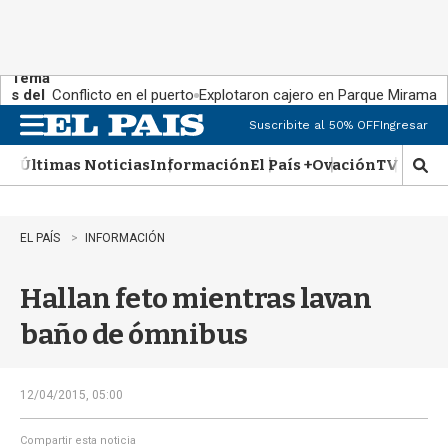
Tema
s del
Conflicto en el puerto
Explotaron cajero en Parque Miramar
día:
Suscribite al 50% OFF
Ingresar
M
e
Últimas Noticias
Información
El País +
Ovación
TV Show
n
M
u
o
s
t
EL PAÍS
INFORMACIÓN
r
a
Hallan feto mientras lavan
r
b
baño de ómnibus
�
s
q
u
12/04/2015, 05:00
e
d
Compartir esta noticia