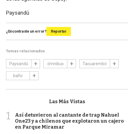
Paysandú
¿Encontraste un error?
Reportar
Temas relacionados
Paysandú
ómnibus
Tacuarembó
baño
Las Más Vistas
1
Así detuvieron al cantante de trap Nahuel
One23 y a chilenos que explotaron un cajero
en Parque Miramar