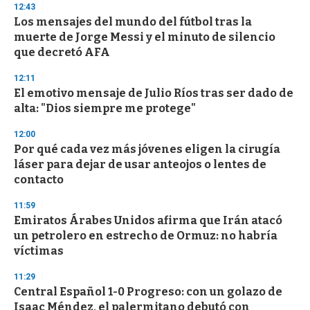
s
12:43
e
Los mensajes del mundo del fútbol tras la
c
muerte de Jorge Messi y el minuto de silencio
o
n
que decretó AFA
d
s
12:11
El emotivo mensaje de Julio Ríos tras ser dado de
alta: "Dios siempre me protege"
12:00
Por qué cada vez más jóvenes eligen la cirugía
láser para dejar de usar anteojos o lentes de
contacto
11:59
Emiratos Árabes Unidos afirma que Irán atacó
un petrolero en estrecho de Ormuz: no habría
víctimas
11:29
Central Español 1-0 Progreso: con un golazo de
Isaac Méndez, el palermitano debutó con