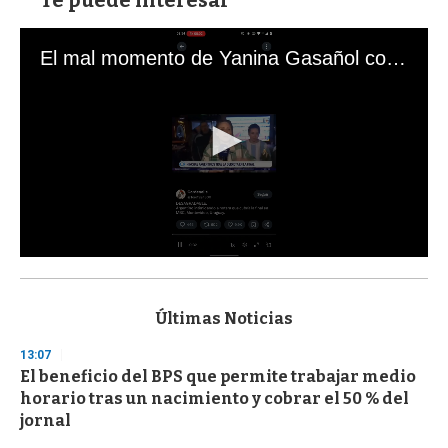
El mal momento de Yanina Gasañol con un hincha argentino en "Subrayado"
0
s
e
c
Últimas Noticias
o
n
13:07
d
El beneficio del BPS que permite trabajar medio
s
o
horario tras un nacimiento y cobrar el 50 % del
f
jornal
3
3