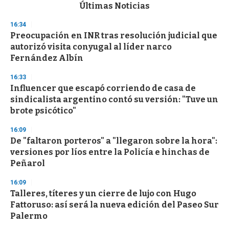
c
Últimas Noticias
o
n
16:34
d
Preocupación en INR tras resolución judicial que
s
o
autorizó visita conyugal al líder narco
f
Fernández Albín
3
3
s
16:33
e
Influencer que escapó corriendo de casa de
c
sindicalista argentino contó su versión: "Tuve un
o
n
brote psicótico"
d
s
16:09
De "faltaron porteros" a "llegaron sobre la hora":
versiones por líos entre la Policía e hinchas de
Peñarol
16:09
Talleres, títeres y un cierre de lujo con Hugo
Fattoruso: así será la nueva edición del Paseo Sur
Palermo