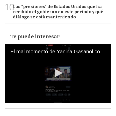
10
Las "presiones" de Estados Unidos que ha
recibido el gobierno en este período y qué
diálogo se está manteniendo
Te puede interesar
El mal momento de Yanina Gasañol con un hincha argentino en "Subrayado"
0
s
e