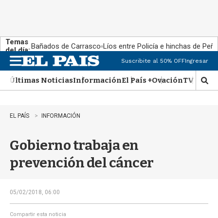
Temas
Bañados de Carrasco
Líos entre Policía e hinchas de Peña
del día:
Suscribite al 50% OFF
Ingresar
M
e
Últimas Noticias
Información
El País +
Ovación
TV Show
n
M
u
o
s
t
EL PAÍS
INFORMACIÓN
r
a
Gobierno trabaja en
r
b
prevención del cáncer
�
s
q
u
05/02/2018, 06:00
e
d
Compartir esta noticia