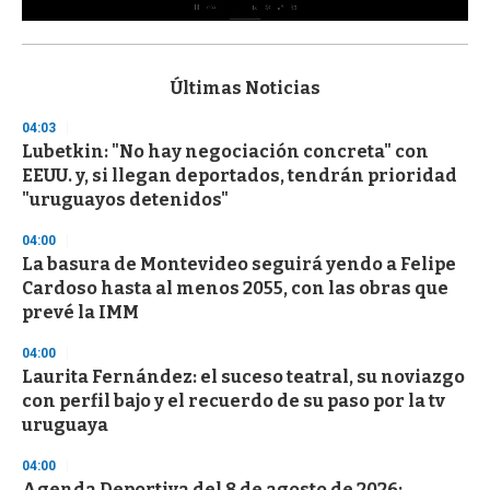
0
s
e
c
Últimas Noticias
o
n
04:03
d
Lubetkin: "No hay negociación concreta" con
s
o
EEUU. y, si llegan deportados, tendrán prioridad
f
"uruguayos detenidos"
3
3
s
04:00
e
La basura de Montevideo seguirá yendo a Felipe
c
Cardoso hasta al menos 2055, con las obras que
o
n
prevé la IMM
d
s
04:00
Laurita Fernández: el suceso teatral, su noviazgo
con perfil bajo y el recuerdo de su paso por la tv
uruguaya
04:00
Agenda Deportiva del 8 de agosto de 2026: