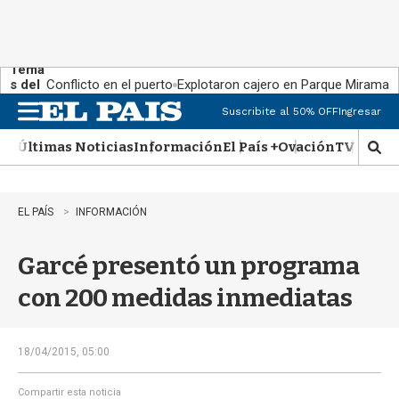
Tema
s del
Conflicto en el puerto
Explotaron cajero en Parque Miramar
día:
Suscribite al 50% OFF
Ingresar
M
e
Últimas Noticias
Información
El País +
Ovación
TV Show
n
M
u
o
s
t
EL PAÍS
INFORMACIÓN
r
a
Garcé presentó un programa
r
b
con 200 medidas inmediatas
�
s
q
u
18/04/2015, 05:00
e
d
Compartir esta noticia