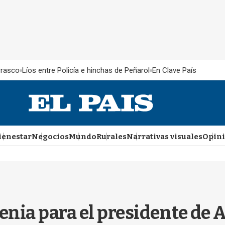
rrasco
Líos entre Policía e hinchas de Peñarol
En Clave País
ienestar
Negocios
Mundo
Rurales
Narrativas visuales
Opin
enia para el presidente de 