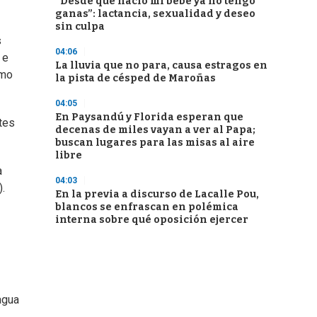
“Desde que nació mi bebé ya no tengo
ganas”: lactancia, sexualidad y deseo
sin culpa
s
04:06
 e
La lluvia que no para, causa estragos en
omo
la pista de césped de Maroñas
04:05
En Paysandú y Florida esperan que
tes
decenas de miles vayan a ver al Papa;
buscan lugares para las misas al aire
libre
a
04:03
.
En la previa a discurso de Lacalle Pou,
blancos se enfrascan en polémica
interna sobre qué oposición ejercer
agua