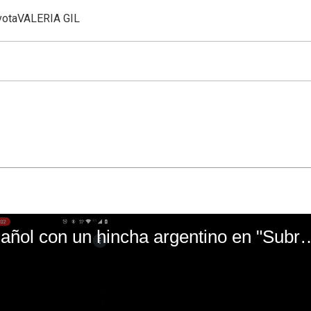
vota
VALERIA GIL
El mal momento de Yanina Gasañol con un hin