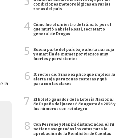
3
condiciones meteorológicas en varias
zonas del país
4
Cómo fue el siniestro de tránsito por el
que murió Gabriel Rossi, secretario
general de Drogas
5
Buena parte del país bajo alerta naranja
y amarilla de Inumet por vientos muy
fuertes y persistentes
6
Director del Sinae explicó qué implica la
alerta roja para zonas costeras y qué
e la
pasa con las clases
7
El boleto ganador de la Lotería Nacional
de España del jueves 6 de agosto de 2026 y
los números con reintegro
8
Con Perrone y Manini distanciados, el FA
no tiene asegurados los votos para la
aprobación de la Rendición de Cuentas