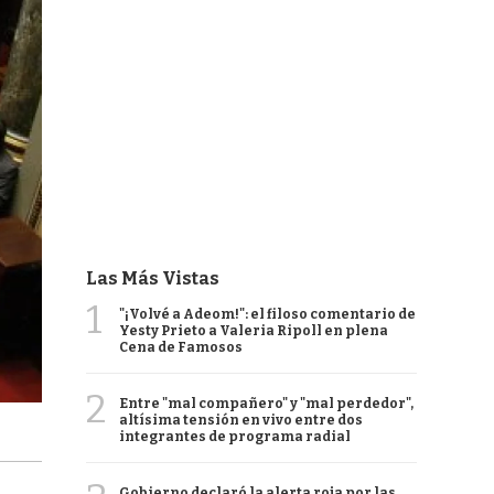
Las Más Vistas
1
"¡Volvé a Adeom!": el filoso comentario de
Yesty Prieto a Valeria Ripoll en plena
Cena de Famosos
2
Entre "mal compañero" y "mal perdedor",
altísima tensión en vivo entre dos
integrantes de programa radial
Gobierno declaró la alerta roja por las