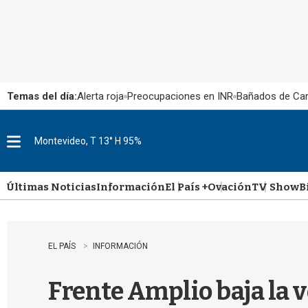
Temas del día:
Alerta roja
Preocupaciones en INR
Bañados de Ca
Montevideo, T 13° H 95%
M
e
n
u
Últimas Noticias
Información
El País +
Ovación
TV Show
B
EL PAÍS
INFORMACIÓN
Frente Amplio baja la v