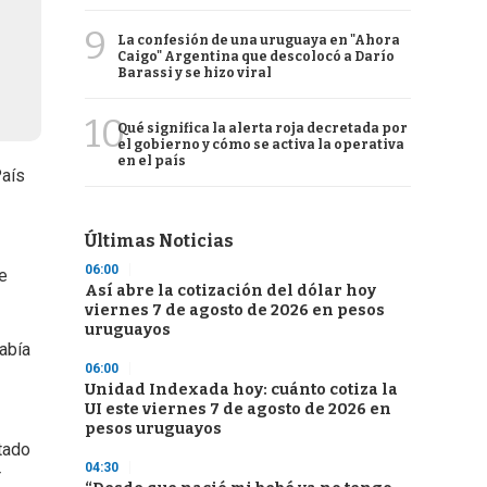
9
La confesión de una uruguaya en "Ahora
Caigo" Argentina que descolocó a Darío
Barassi y se hizo viral
10
Qué significa la alerta roja decretada por
el gobierno y cómo se activa la operativa
en el país
País
Últimas Noticias
06:00
e
Así abre la cotización del dólar hoy
viernes 7 de agosto de 2026 en pesos
uruguayos
abía
06:00
Unidad Indexada hoy: cuánto cotiza la
UI este viernes 7 de agosto de 2026 en
pesos uruguayos
ntado
04:30
r