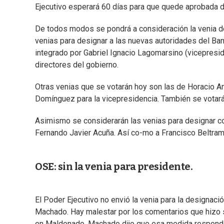
Ejecutivo esperará 60 días para que quede aprobada d
De todos modos se pondrá a consideración la venia de
venias para designar a las nuevas autoridades del Ban
integrado por Gabriel Ignacio Lagomarsino (vicepresid
directores del gobierno.
Otras venias que se votarán hoy son las de Horacio An
Domínguez para la vicepresidencia. También se votará
Asimismo se considerarán las venias para designar c
Fernando Javier Acuña. Así co-mo a Francisco Beltram
OSE: sin la venia para presidente.
El Poder Ejecutivo no envió la venia para la designac
Machado. Hay malestar por los comentarios que hizo s
en Maldonado. Machado dijo que esa medida responde 