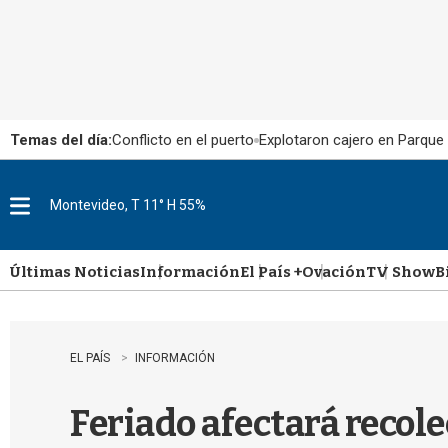
Temas del día:
Conflicto en el puerto
Explotaron cajero en Parque
Montevideo, T 11° H 55%
M
e
n
u
Últimas Noticias
Información
El País +
Ovación
TV Show
B
EL PAÍS
INFORMACIÓN
Feriado afectará recole