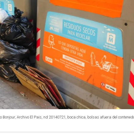
 Bonjour, Archivo El Pais, nd 20140721, boca chica, bolsas afuera del contened