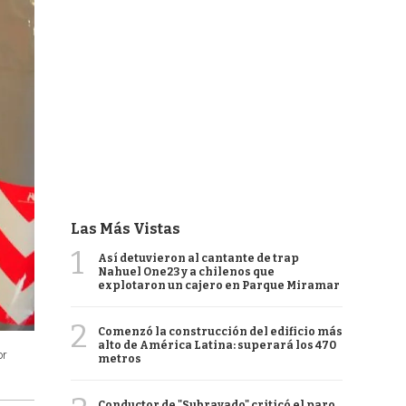
Las Más Vistas
1
Así detuvieron al cantante de trap
Nahuel One23 y a chilenos que
explotaron un cajero en Parque Miramar
2
Comenzó la construcción del edificio más
alto de América Latina: superará los 470
or
metros
Conductor de "Subrayado" criticó el paro