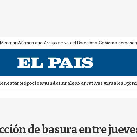
 Miramar
Afirman que Araujo se va del Barcelona
Gobierno demanda
ienestar
Negocios
Mundo
Rurales
Narrativas visuales
Opin
cción de basura entre jueve