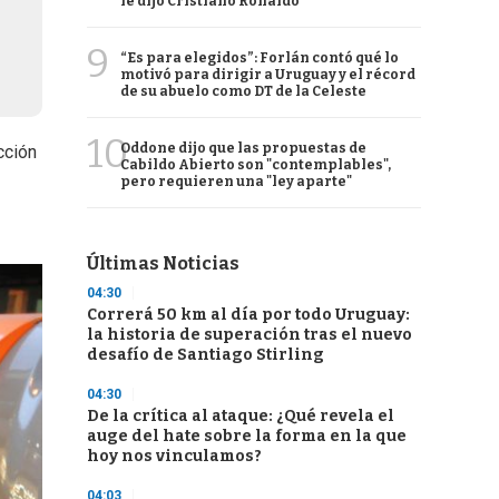
le dijo Cristiano Ronaldo
9
“Es para elegidos”: Forlán contó qué lo
motivó para dirigir a Uruguay y el récord
de su abuelo como DT de la Celeste
10
Oddone dijo que las propuestas de
cción
Cabildo Abierto son "contemplables",
pero requieren una "ley aparte"
Últimas Noticias
04:30
Correrá 50 km al día por todo Uruguay:
la historia de superación tras el nuevo
desafío de Santiago Stirling
04:30
De la crítica al ataque: ¿Qué revela el
auge del hate sobre la forma en la que
hoy nos vinculamos?
04:03