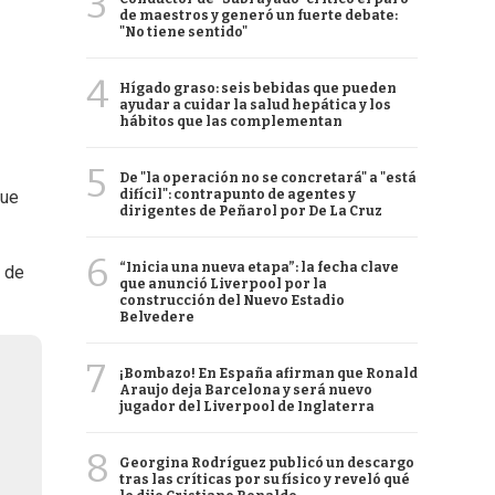
3
de maestros y generó un fuerte debate:
"No tiene sentido"
4
Hígado graso: seis bebidas que pueden
ayudar a cuidar la salud hepática y los
hábitos que las complementan
5
De "la operación no se concretará" a "está
difícil": contrapunto de agentes y
que
dirigentes de Peñarol por De La Cruz
6
“Inicia una nueva etapa”: la fecha clave
n de
que anunció Liverpool por la
construcción del Nuevo Estadio
Belvedere
7
¡Bombazo! En España afirman que Ronald
Araujo deja Barcelona y será nuevo
jugador del Liverpool de Inglaterra
8
Georgina Rodríguez publicó un descargo
tras las críticas por su físico y reveló qué