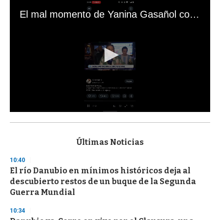
El mal momento de Yanina Gasañol con un hincha argentino en "Subrayado"
0
s
e
c
Últimas Noticias
o
n
10:40
d
El río Danubio en mínimos históricos deja al
s
o
descubierto restos de un buque de la Segunda
f
Guerra Mundial
3
3
s
10:34
e