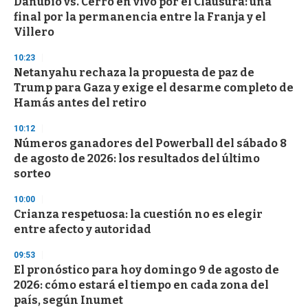
Danubio vs. Cerro en vivo por el Clausura: una
c
final por la permanencia entre la Franja y el
o
n
Villero
d
s
10:23
Netanyahu rechaza la propuesta de paz de
Trump para Gaza y exige el desarme completo de
Hamás antes del retiro
10:12
Números ganadores del Powerball del sábado 8
de agosto de 2026: los resultados del último
sorteo
10:00
Crianza respetuosa: la cuestión no es elegir
entre afecto y autoridad
09:53
El pronóstico para hoy domingo 9 de agosto de
2026: cómo estará el tiempo en cada zona del
país, según Inumet