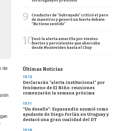
los uruguayos premium
9
Conductor de "Subrayado" criticó el paro
de maestros y generó un fuerte debate:
"No tiene sentido"
10
Cesó la alerta amarilla por vientos
fuertes y persistentes que abarcaba
desde Montevideo hasta el Chuy
o de
Últimas Noticias
15:12
Declararán "alerta institucional" por
fenómeno de El Niño: reuniones
comenzarán la semana próxima
isión
15:11
“Un desafío”: Espasandín asumió como
ayudante de Diego Forlán en Uruguay y
lgan
destacó una gran cualidad del DT
e
15:10