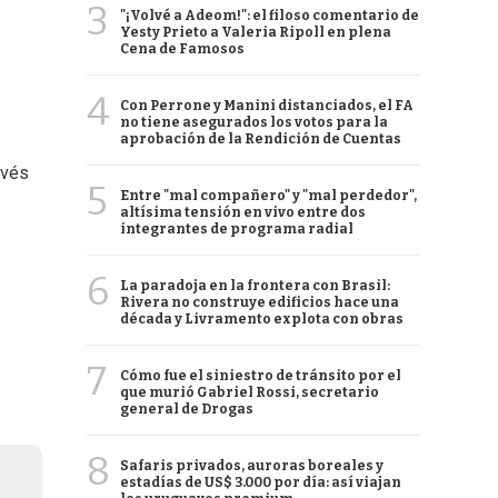
3
"¡Volvé a Adeom!": el filoso comentario de
Yesty Prieto a Valeria Ripoll en plena
Cena de Famosos
4
Con Perrone y Manini distanciados, el FA
no tiene asegurados los votos para la
aprobación de la Rendición de Cuentas
avés
5
Entre "mal compañero" y "mal perdedor",
altísima tensión en vivo entre dos
integrantes de programa radial
6
La paradoja en la frontera con Brasil:
Rivera no construye edificios hace una
década y Livramento explota con obras
7
Cómo fue el siniestro de tránsito por el
que murió Gabriel Rossi, secretario
general de Drogas
8
Safaris privados, auroras boreales y
estadías de US$ 3.000 por día: así viajan