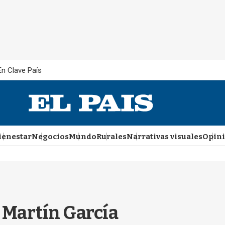
En Clave País
ienestar
Negocios
Mundo
Rurales
Narrativas visuales
Opin
l Martín García