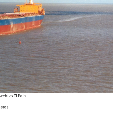
rchivo El País
ostos