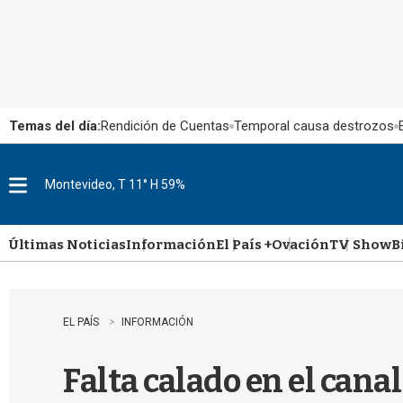
Temas del día:
Rendición de Cuentas
Temporal causa destrozos
Montevideo, T 11° H 59%
M
e
n
u
Últimas Noticias
Información
El País +
Ovación
TV Show
B
EL PAÍS
INFORMACIÓN
Falta calado en el cana