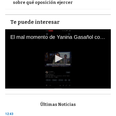
sobre qué oposición ejercer
Te puede interesar
El mal momento de Yanina Gasañol con un hincha argentino en "Subrayado"
0
s
e
c
Últimas Noticias
o
n
12:43
d