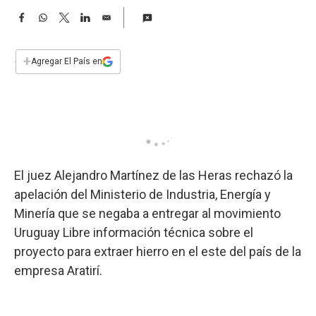
a
F
W
T
L
E
a
h
w
i
m
c
a
i
n
a
e
t
t
k
i
+
Agregar El País en
b
s
t
e
l
o
A
e
d
o
p
r
I
k
p
n
El juez Alejandro Martínez de las Heras rechazó la
apelación del Ministerio de Industria, Energía y
Minería que se negaba a entregar al movimiento
Uruguay Libre información técnica sobre el
proyecto para extraer hierro en el este del país de la
empresa Aratirí.