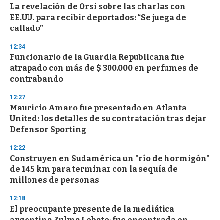
La revelación de Orsi sobre las charlas con
s
o
EE.UU. para recibir deportados: “Se juega de
f
callado”
3
3
s
12:34
e
Funcionario de la Guardia Republicana fue
c
atrapado con más de $ 300.000 en perfumes de
o
n
contrabando
d
s
12:27
Mauricio Amaro fue presentado en Atlanta
United: los detalles de su contratación tras dejar
Defensor Sporting
12:22
Construyen en Sudamérica un "río de hormigón"
de 145 km para terminar con la sequía de
millones de personas
12:18
El preocupante presente de la mediática
argentina Zulma Lobato: fue encontrada en