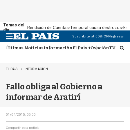
Temas del
Rendición de Cuentas
Temporal causa destrozos
En 
día:
Suscribite al 50% OFF
Ingresar
M
e
Últimas Noticias
Información
El País +
Ovación
TV Show
n
M
u
o
s
t
EL PAÍS
INFORMACIÓN
r
a
Fallo obliga al Gobierno a
r
b
informar de Aratirí
�
s
q
u
01/04/2015, 05:00
e
d
Compartir esta noticia