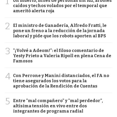
1
Un muerto, miles de personas sin luz, árboles
caídos y techos volados por el temporal que
ameritó alerta roja
2
El ministro de Ganadería, Alfredo Fratti, le
pone un freno a la reducción de la jornada
laboral y pide que los robots aporten al BPS
3
"¡Volvé a Adeom!": el filoso comentario de
Yesty Prieto a Valeria Ripoll en plena Cena de
Famosos
4
Con Perrone y Manini distanciados, el FA no
tiene asegurados los votos para la
aprobación de la Rendición de Cuentas
5
Entre "mal compañero" y "mal perdedor",
altísima tensión en vivo entre dos
integrantes de programa radial