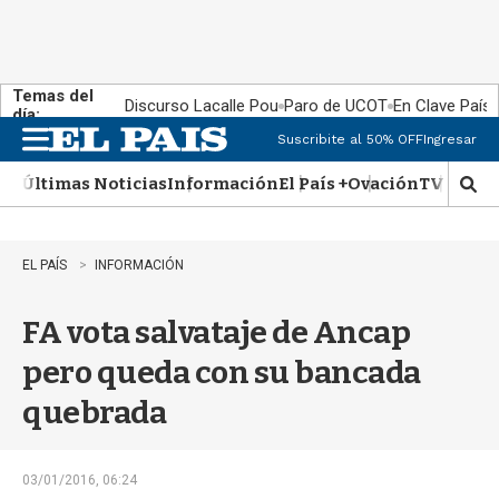
Temas del
Discurso Lacalle Pou
Paro de UCOT
En Clave País
día:
Suscribite al 50% OFF
Ingresar
M
e
Últimas Noticias
Información
El País +
Ovación
TV Show
n
M
u
o
s
t
EL PAÍS
INFORMACIÓN
r
a
FA vota salvataje de Ancap
r
b
pero queda con su bancada
�
s
quebrada
q
u
e
d
03/01/2016, 06:24