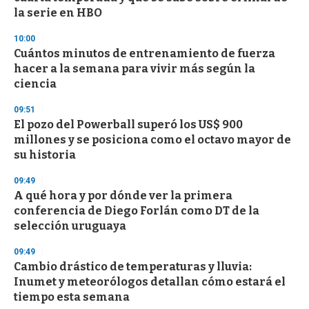
f
la serie en HBO
3
3
s
10:00
e
Cuántos minutos de entrenamiento de fuerza
c
hacer a la semana para vivir más según la
o
n
ciencia
d
s
09:51
El pozo del Powerball superó los US$ 900
millones y se posiciona como el octavo mayor de
su historia
09:49
A qué hora y por dónde ver la primera
conferencia de Diego Forlán como DT de la
selección uruguaya
09:49
Cambio drástico de temperaturas y lluvia:
Inumet y meteorólogos detallan cómo estará el
tiempo esta semana