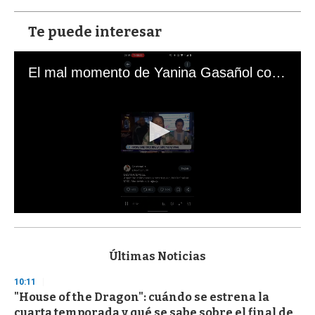
Te puede interesar
El mal momento de Yanina Gasañol con un hincha argentino en "Subrayado"
0
s
e
c
Últimas Noticias
o
n
10:11
d
"House of the Dragon": cuándo se estrena la
s
o
cuarta temporada y qué se sabe sobre el final de