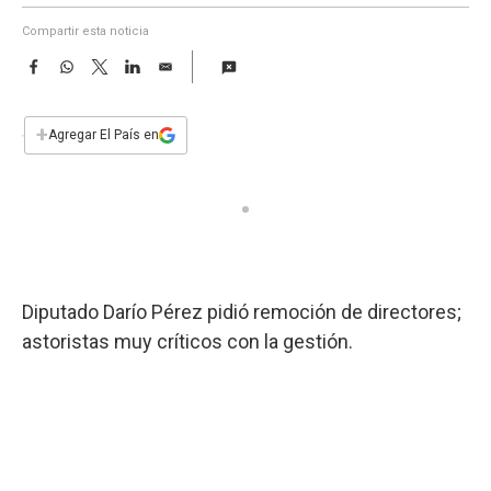
a
Compartir esta noticia
F
W
T
L
E
a
h
w
i
m
c
a
i
n
a
e
t
t
k
i
+
Agregar El País en
b
s
t
e
l
o
A
e
d
o
p
r
I
k
p
n
Diputado Darío Pérez pidió remoción de directores;
astoristas muy críticos con la gestión.