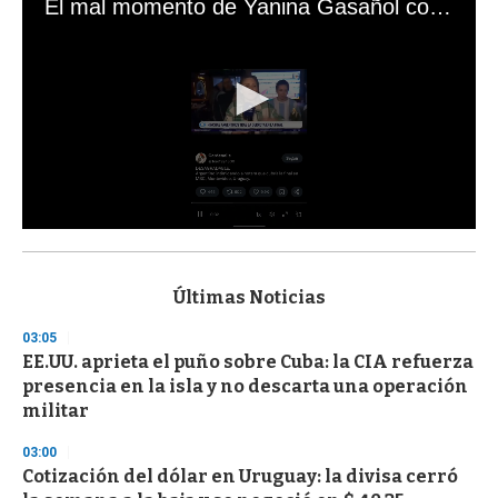
El mal momento de Yanina Gasañol con un hincha argentino en "Subrayado"
0
s
e
c
Últimas Noticias
o
n
03:05
d
EE.UU. aprieta el puño sobre Cuba: la CIA refuerza
s
o
presencia en la isla y no descarta una operación
f
militar
3
3
s
03:00
e
Cotización del dólar en Uruguay: la divisa cerró
c