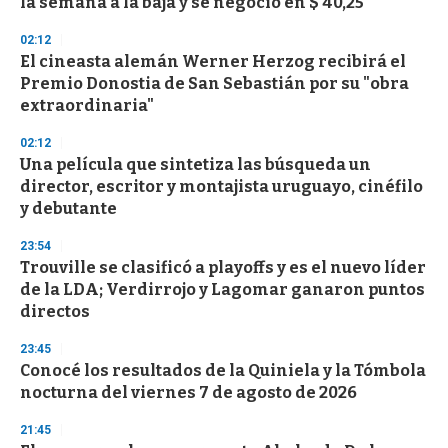
la semana a la baja y se negoció en $ 40,25
o
n
d
02:12
s
El cineasta alemán Werner Herzog recibirá el
Premio Donostia de San Sebastián por su "obra
extraordinaria"
02:12
Una película que sintetiza las búsqueda un
director, escritor y montajista uruguayo, cinéfilo
y debutante
23:54
Trouville se clasificó a playoffs y es el nuevo líder
de la LDA; Verdirrojo y Lagomar ganaron puntos
directos
23:45
Conocé los resultados de la Quiniela y la Tómbola
nocturna del viernes 7 de agosto de 2026
21:45