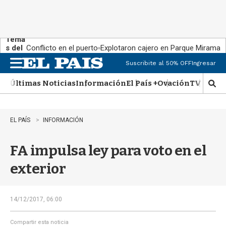
Tema
s del
Conflicto en el puerto
Explotaron cajero en Parque Miramar
día:
Suscribite al 50% OFF
Ingresar
M
e
Últimas Noticias
Información
El País +
Ovación
TV Show
n
M
u
o
s
t
EL PAÍS
INFORMACIÓN
r
a
FA impulsa ley para voto en el
r
b
exterior
�
s
q
u
14/12/2017, 06:00
e
d
Compartir esta noticia