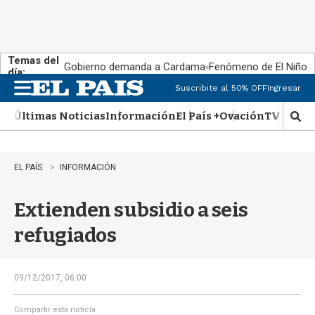
Temas del
Gobierno demanda a Cardama
Fenómeno de El Niño
día:
Suscribite al 50% OFF
Ingresar
M
e
Últimas Noticias
Información
El País +
Ovación
TV Show
n
M
u
o
s
t
EL PAÍS
INFORMACIÓN
r
a
Extienden subsidio a seis
r
b
refugiados
�
s
q
u
09/12/2017, 06:00
e
d
Compartir esta noticia