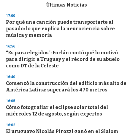
c
Últimas Noticias
o
n
17:00
d
Por qué una canción puede transportarte al
s
o
pasado: lo que explica la neurociencia sobre
f
música y memoria
3
3
s
16:56
e
“Es para elegidos”: Forlán contó qué lo motivó
c
para dirigir a Uruguay y el récord de su abuelo
o
n
como DT de la Celeste
d
s
16:40
Comenzó la construcción del edificio más alto de
América Latina: superará los 470 metros
16:05
Cómo fotografiar el eclipse solar total del
miércoles 12 de agosto, según expertos
16:02
El uruguayo Nicolás Pirozzi ganó en el Slalom