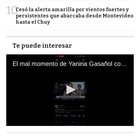
10
Cesó la alerta amarilla por vientos fuertes y
persistentes que abarcaba desde Montevideo
hasta el Chuy
Te puede interesar
El mal momento de Yanina Gasañol con un hincha argentino en "Subrayado"
0
s
e