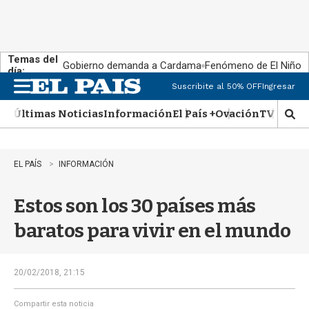
Temas del
Gobierno demanda a Cardama
Fenómeno de El Niño
día:
Suscribite al 50% OFF
Ingresar
M
e
Últimas Noticias
Información
El País +
Ovación
TV Show
n
M
u
o
s
t
EL PAÍS
INFORMACIÓN
r
a
Estos son los 30 países más
r
b
baratos para vivir en el mundo
�
s
q
u
20/02/2018, 21:15
e
d
Compartir esta noticia