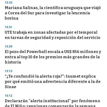
15:32
d
Mariana Salinas, la científica uruguaya que viajó
s
o
a Corea del Sur para investigar la leucemia
f
bovina
3
3
s
15:31
e
UTE trabaja en zonas afectadas por el temporal
c
en tareas de seguridad y reposición del servicio
o
n
d
15:29
s
El pozo del Powerball escala a US$ 856 millones y
entra al top 10 de los premios más grandes de la
historia
15:15
“¿Te confundió la alerta roja?”: Inumet explica
por qué emitió una advertencia diferente a la de
Sinae
15:12
Declararán "alerta institucional" por fenómeno
de El Niño: reuniones comenzarán la semana