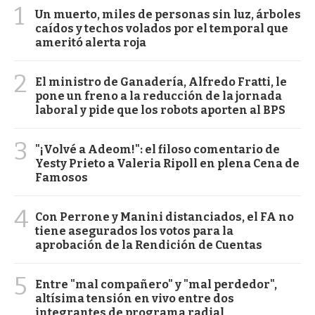
1
Un muerto, miles de personas sin luz, árboles
caídos y techos volados por el temporal que
ameritó alerta roja
2
El ministro de Ganadería, Alfredo Fratti, le
pone un freno a la reducción de la jornada
laboral y pide que los robots aporten al BPS
3
"¡Volvé a Adeom!": el filoso comentario de
Yesty Prieto a Valeria Ripoll en plena Cena de
Famosos
4
Con Perrone y Manini distanciados, el FA no
tiene asegurados los votos para la
aprobación de la Rendición de Cuentas
5
Entre "mal compañero" y "mal perdedor",
altísima tensión en vivo entre dos
integrantes de programa radial