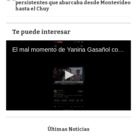
persistentes que abarcaba desde Montevideo
hasta el Chuy
Te puede interesar
El mal momento de Yanina Gasañol con un hincha argentino en "Subrayado"
0
s
e
c
Últimas Noticias
o
n