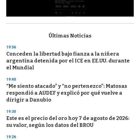
0
s
e
c
Últimas Noticias
o
n
19:56
d
Conceden la libertad bajo fianza a la niñera
s
o
argentina detenida por el ICE en EE.UU. durante
f
el Mundial
3
3
s
19:40
e
“Me siento atacado” y “no pertenezco”: Matosas
c
respondió a AUDEF y explicó por qué vuelve a
o
n
dirigir a Danubio
d
s
19:30
Este es el precio del oro hoy 7 de agosto de 2026:
su valor, según los datos del BROU
19:26