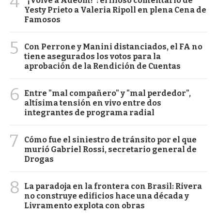
4
"¡Volvé a Adeom!": el filoso comentario de
Yesty Prieto a Valeria Ripoll en plena Cena de
Famosos
5
Con Perrone y Manini distanciados, el FA no
tiene asegurados los votos para la
aprobación de la Rendición de Cuentas
6
Entre "mal compañero" y "mal perdedor",
altísima tensión en vivo entre dos
integrantes de programa radial
7
Cómo fue el siniestro de tránsito por el que
murió Gabriel Rossi, secretario general de
Drogas
8
La paradoja en la frontera con Brasil: Rivera
no construye edificios hace una década y
Livramento explota con obras