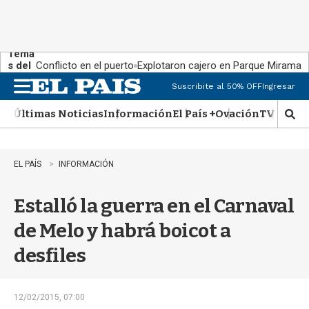
Tema
s del
Conflicto en el puerto
Explotaron cajero en Parque Miramar
día:
Suscribite al 50% OFF
Ingresar
M
e
Últimas Noticias
Información
El País +
Ovación
TV Show
n
M
u
o
s
t
EL PAÍS
INFORMACIÓN
r
a
Estalló la guerra en el Carnaval
r
b
de Melo y habrá boicot a
�
s
desfiles
q
u
e
d
12/02/2015, 07:00