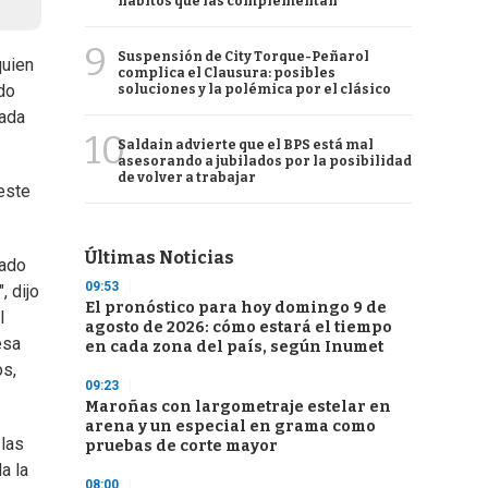
hábitos que las complementan
9
Suspensión de City Torque-Peñarol
quien
complica el Clausura: posibles
do
soluciones y la polémica por el clásico
bada
10
Saldain advierte que el BPS está mal
asesorando a jubilados por la posibilidad
de volver a trabajar
este
Últimas Noticias
cado
09:53
, dijo
El pronóstico para hoy domingo 9 de
l
agosto de 2026: cómo estará el tiempo
esa
en cada zona del país, según Inumet
os,
09:23
Maroñas con largometraje estelar en
arena y un especial en grama como
 las
pruebas de corte mayor
a la
08:00