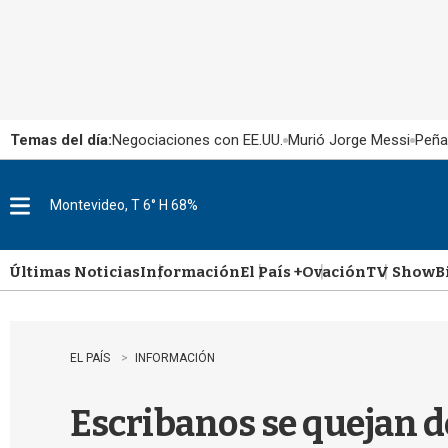
Temas del día:
Negociaciones con EE.UU.
Murió Jorge Messi
Peña
Montevideo, T 6° H 68%
M
e
n
u
Últimas Noticias
Información
El País +
Ovación
TV Show
B
EL PAÍS
INFORMACIÓN
Escribanos se quejan de