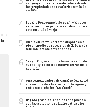
3
uruguaya rodeada de naturaleza donde
las propiedades se revalorizan más de
un 20%
4
Lacalle Pou rompe bajo perfil y blancos
esperan con expectativa su discurso en
acto en Ciudad Vieja
ir a
5
 la
Un día en Cerro Norte: un disparo en el
pie en medio de recorrida de El País y la
tensión latente entre bandas
6
Sergio Puglia anunció la suspensión de
su reality: el curioso motivo detrás de la
decisión
7
Una comunicadora de Canal 10 denunció
que un ómnibus la atropelló, lo siguió y
enfrentó al chofer: "En shock"
8
Hígado graso: seis bebidas que pueden
ayudar a cuidar la salud hepática y los