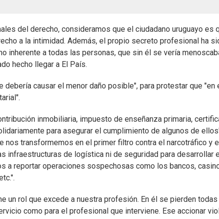
nales del derecho, consideramos que el ciudadano uruguayo es 
echo a la intimidad. Además, el propio secreto profesional ha si
cho inherente a todas las personas, que sin él se vería menosca
do hecho llegar a El País.
e debería causar el menor daño posible", para protestar que "en 
rial".
contribución inmobiliaria, impuesto de enseñanza primaria, certifi
olidariamente para asegurar el cumplimiento de algunos de ellos"
 nos transformemos en el primer filtro contra el narcotráfico y e
s infraestructuras de logística ni de seguridad para desarrollar 
dos a reportar operaciones sospechosas como los bancos, casin
tc.".
e un rol que excede a nuestra profesión. En él se pierden todas
servicio como para el profesional que interviene. Ese accionar viol