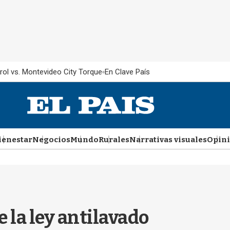
rol vs. Montevideo City Torque
En Clave País
ienestar
Negocios
Mundo
Rurales
Narrativas visuales
Opin
 la ley antilavado