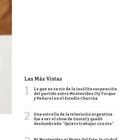
Las Más Vistas
1
Lo que no se vio de la insólita suspensión
del partido entre Montevideo Cty Torque
y Peñarol en el Estadio Charrúa
2
Una estrella de la televisión argentina
fue a ver el show de Gustaf y quedó
deslumbrada: "Quiero trabajar con vos"
Ni Montevideo ni Punta del Este: la ciudad