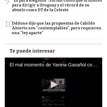
9
“Es para elegidos”: Forlán contó qué lo motivó
para dirigir a Uruguay y el récord de su
abuelo como DT de la Celeste
10
Oddone dijo que las propuestas de Cabildo
Abierto son "contemplables", pero requieren
una "ley aparte"
Te puede interesar
El mal momento de Yanina Gasañol con un hincha argentino en "Subrayado"