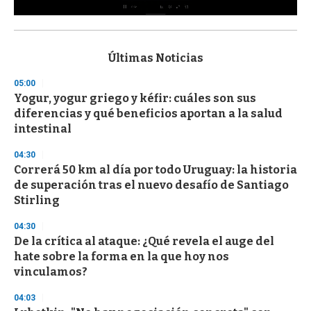
0
s
e
c
Últimas Noticias
o
n
05:00
d
Yogur, yogur griego y kéfir: cuáles son sus
s
o
diferencias y qué beneficios aportan a la salud
f
intestinal
3
3
s
04:30
e
Correrá 50 km al día por todo Uruguay: la historia
c
de superación tras el nuevo desafío de Santiago
o
n
Stirling
d
s
04:30
De la crítica al ataque: ¿Qué revela el auge del
hate sobre la forma en la que hoy nos
vinculamos?
04:03