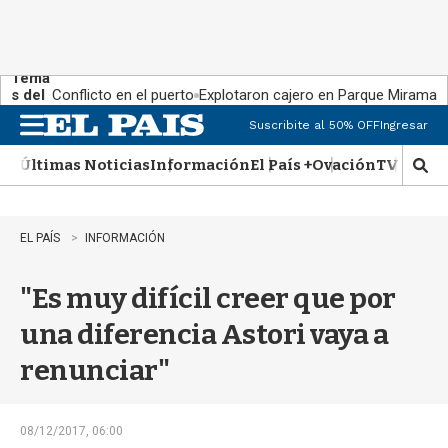
Tema
s del
Conflicto en el puerto
Explotaron cajero en Parque Miramar
día:
Suscribite al 50% OFF
Ingresar
M
e
Últimas Noticias
Información
El País +
Ovación
TV Show
n
M
u
o
s
t
EL PAÍS
INFORMACIÓN
r
a
"Es muy difícil creer que por
r
b
una diferencia Astori vaya a
�
s
renunciar"
q
u
e
d
08/12/2017, 06:00