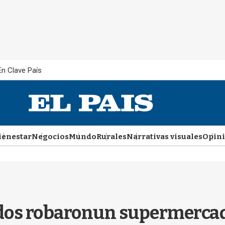
En Clave País
ienestar
Negocios
Mundo
Rurales
Narrativas visuales
Opin
os robaronun supermercad