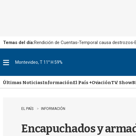
Temas del día:
Rendición de Cuentas
Temporal causa destrozos
Montevideo, T 11° H 59%
M
e
n
u
Últimas Noticias
Información
El País +
Ovación
TV Show
B
EL PAÍS
INFORMACIÓN
Encapuchados y armad