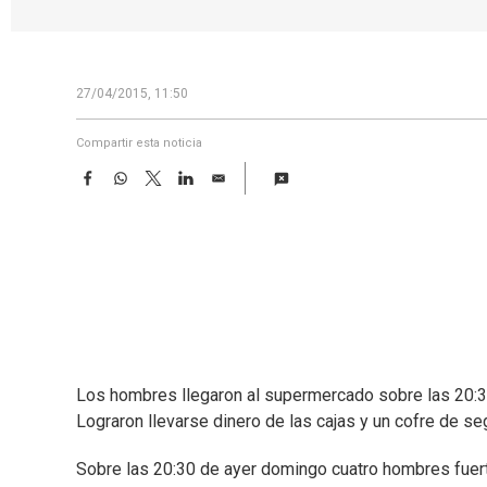
27/04/2015, 11:50
Compartir esta noticia
F
W
T
L
E
a
h
w
i
m
c
a
i
n
a
e
t
t
k
i
b
s
t
e
l
o
A
e
d
o
p
r
I
k
p
n
Los hombres llegaron al supermercado sobre las 20:3
Lograron llevarse dinero de las cajas y un cofre de se
Sobre las 20:30 de ayer domingo cuatro hombres fue