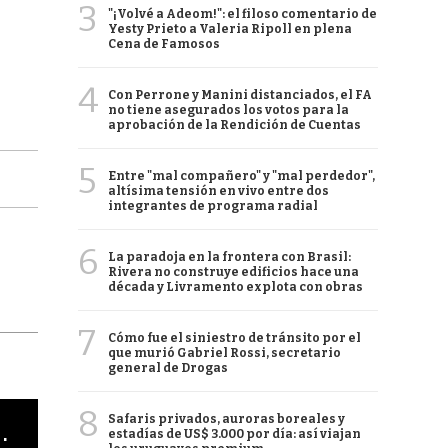
3
"¡Volvé a Adeom!": el filoso comentario de
Yesty Prieto a Valeria Ripoll en plena
Cena de Famosos
4
Con Perrone y Manini distanciados, el FA
no tiene asegurados los votos para la
aprobación de la Rendición de Cuentas
5
Entre "mal compañero" y "mal perdedor",
altísima tensión en vivo entre dos
integrantes de programa radial
6
La paradoja en la frontera con Brasil:
Rivera no construye edificios hace una
década y Livramento explota con obras
7
Cómo fue el siniestro de tránsito por el
que murió Gabriel Rossi, secretario
general de Drogas
8
Safaris privados, auroras boreales y
cha argentino en "Subrayado"
estadías de US$ 3.000 por día: así viajan