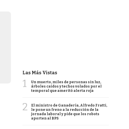
Las Más Vistas
1
Un muerto, miles de personas sin luz,
árboles caídos y techos volados por el
temporal que ameritó alerta roja
2
El ministro de Ganadería, Alfredo Fratti,
le pone un freno a la reducción de la
jornada laboral y pide que los robots
aporten al BPS