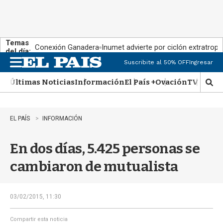
Temas
Conexión Ganadera
Inumet advierte por ciclón extratropi
del día:
Suscribite al 50% OFF
Ingresar
M
e
Últimas Noticias
Información
El País +
Ovación
TV Show
n
M
u
o
s
t
EL PAÍS
INFORMACIÓN
r
a
En dos días, 5.425 personas se
r
b
cambiaron de mutualista
�
s
q
u
03/02/2015, 11:30
e
d
Compartir esta noticia