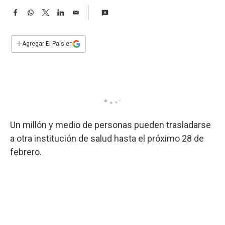
a
F
W
T
L
E
a
h
w
i
m
c
a
i
n
a
e
t
t
k
i
+
Agregar El País en
b
s
t
e
l
o
A
e
d
o
p
r
I
k
p
n
Un millón y medio de personas pueden trasladarse
a otra institución de salud hasta el próximo 28 de
febrero.