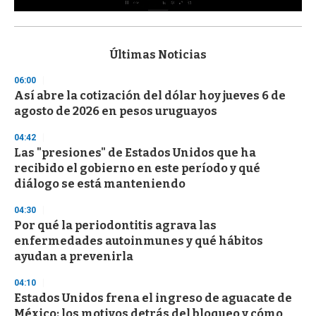
0
s
e
c
Últimas Noticias
o
n
06:00
d
Así abre la cotización del dólar hoy jueves 6 de
s
o
agosto de 2026 en pesos uruguayos
f
3
04:42
3
s
Las "presiones" de Estados Unidos que ha
e
recibido el gobierno en este período y qué
c
diálogo se está manteniendo
o
n
d
04:30
s
Por qué la periodontitis agrava las
enfermedades autoinmunes y qué hábitos
ayudan a prevenirla
04:10
Estados Unidos frena el ingreso de aguacate de
México: los motivos detrás del bloqueo y cómo