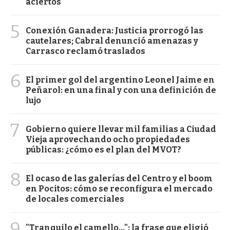
aciertos
5
Conexión Ganadera: Justicia prorrogó las
cautelares; Cabral denunció amenazas y
Carrasco reclamó traslados
6
El primer gol del argentino Leonel Jaime en
Peñarol: en una final y con una definición de
lujo
7
Gobierno quiere llevar mil familias a Ciudad
Vieja aprovechando ocho propiedades
públicas: ¿cómo es el plan del MVOT?
8
El ocaso de las galerías del Centro y el boom
en Pocitos: cómo se reconfigura el mercado
de locales comerciales
9
"Tranquilo el camello...": la frase que eligió