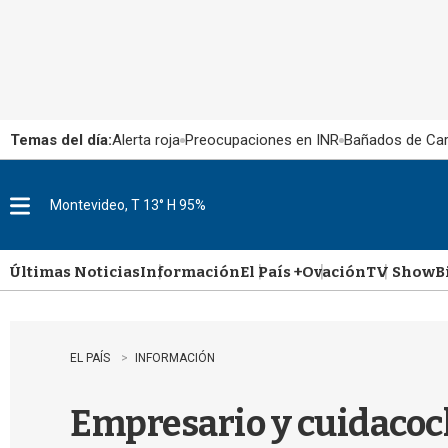
Temas del día:
Alerta roja
Preocupaciones en INR
Bañados de Ca
Montevideo, T 13° H 95%
M
e
n
u
Últimas Noticias
Información
El País +
Ovación
TV Show
B
EL PAÍS
INFORMACIÓN
Empresario y cuidacoc