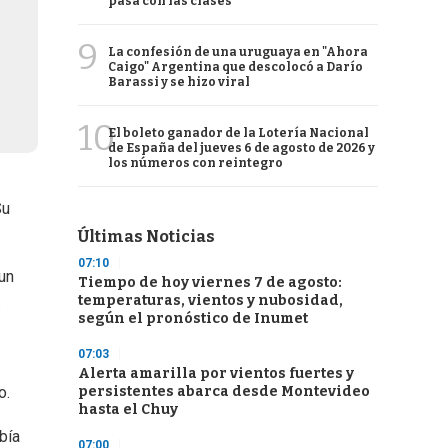
pasa con las clases
9
La confesión de una uruguaya en "Ahora
Caigo" Argentina que descolocó a Darío
Barassi y se hizo viral
10
El boleto ganador de la Lotería Nacional
de España del jueves 6 de agosto de 2026 y
los números con reintegro
Su
Últimas Noticias
07:10
un
Tiempo de hoy viernes 7 de agosto:
.
temperaturas, vientos y nubosidad,
según el pronóstico de Inumet
07:03
Alerta amarilla por vientos fuertes y
persistentes abarca desde Montevideo
o.
hasta el Chuy
bía
07:00