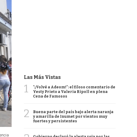
Las Más Vistas
1
"¡Volvé a Adeom!": el filoso comentario de
Yesty Prieto a Valeria Ripoll en plena
Cena de Famosos
2
Buena parte del país bajo alerta naranja
y amarilla de Inumet por vientos muy
fuertes y persistentes
gencia
Gobierno declaró la alerta roja por las