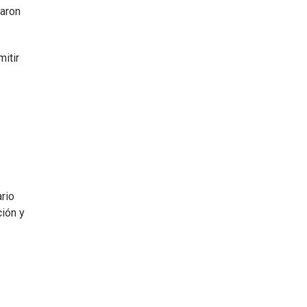
zaron
mitir
ario
ción y