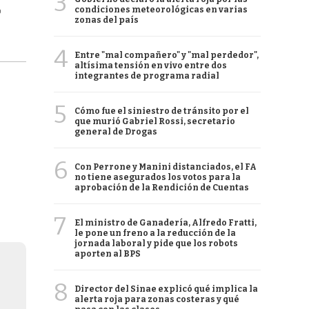
3
condiciones meteorológicas en varias
D
zonas del país
4
Entre "mal compañero" y "mal perdedor",
altísima tensión en vivo entre dos
integrantes de programa radial
5
Cómo fue el siniestro de tránsito por el
que murió Gabriel Rossi, secretario
general de Drogas
6
Con Perrone y Manini distanciados, el FA
no tiene asegurados los votos para la
aprobación de la Rendición de Cuentas
7
El ministro de Ganadería, Alfredo Fratti,
le pone un freno a la reducción de la
jornada laboral y pide que los robots
aporten al BPS
8
Director del Sinae explicó qué implica la
alerta roja para zonas costeras y qué