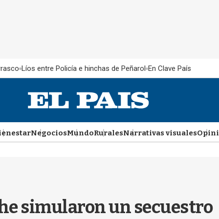
rrasco
Líos entre Policía e hinchas de Peñarol
En Clave País
ienestar
Negocios
Mundo
Rurales
Narrativas visuales
Opin
he simularon un secuestro