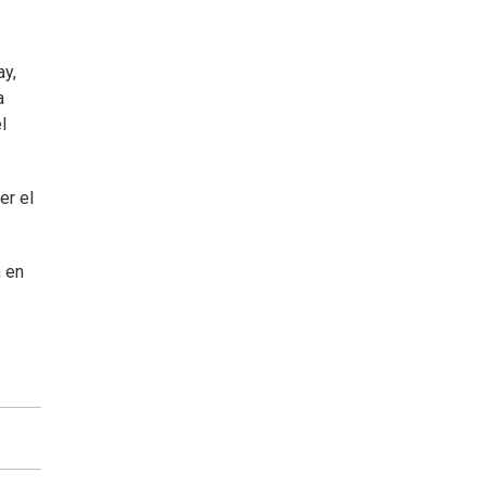
ay,
a
l
er el
n en