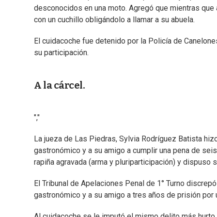
desconocidos en una moto. Agregó que mientras que a 
con un cuchillo obligándolo a llamar a su abuela.
El cuidacoche fue detenido por la Policía de Canelones 
su participación.
A la cárcel.
","
La jueza de Las Piedras, Sylvia Rodríguez Batista hizo
gastronómico y a su amigo a cumplir una pena de seis
rapiña agravada (arma y pluriparticipación) y dispuso
El Tribunal de Apelaciones Penal de 1° Turno discrepó
gastronómico y a su amigo a tres años de prisión por 
Al cuidacoche se le imputó el mismo delito más hurto