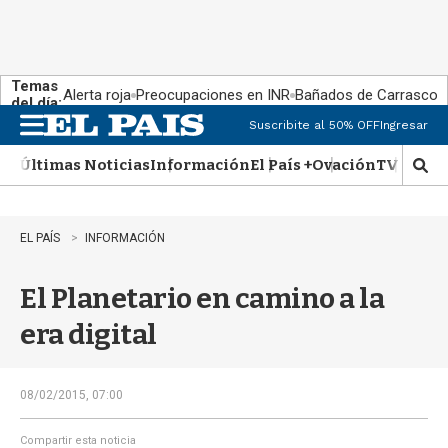
Temas
Alerta roja
Preocupaciones en INR
Bañados de Carrasco
del día:
Suscribite al 50% OFF
Ingresar
M
e
Últimas Noticias
Información
El País +
Ovación
TV Show
n
M
u
o
s
t
EL PAÍS
INFORMACIÓN
r
a
El Planetario en camino a la
r
b
era digital
�
s
q
u
08/02/2015, 07:00
e
d
Compartir esta noticia