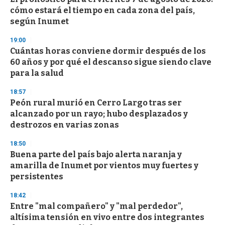
o
cómo estará el tiempo en cada zona del país,
f
según Inumet
3
3
s
19:00
e
Cuántas horas conviene dormir después de los
c
60 años y por qué el descanso sigue siendo clave
o
n
para la salud
d
s
18:57
Peón rural murió en Cerro Largo tras ser
alcanzado por un rayo; hubo desplazados y
destrozos en varias zonas
18:50
Buena parte del país bajo alerta naranja y
amarilla de Inumet por vientos muy fuertes y
persistentes
18:42
Entre "mal compañero" y "mal perdedor",
altísima tensión en vivo entre dos integrantes