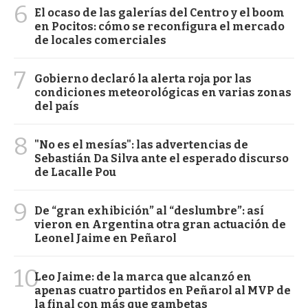
6
El ocaso de las galerías del Centro y el boom
en Pocitos: cómo se reconfigura el mercado
de locales comerciales
7
Gobierno declaró la alerta roja por las
condiciones meteorológicas en varias zonas
del país
8
"No es el mesías": las advertencias de
Sebastián Da Silva ante el esperado discurso
de Lacalle Pou
9
De “gran exhibición” al “deslumbre”: así
vieron en Argentina otra gran actuación de
Leonel Jaime en Peñarol
10
Leo Jaime: de la marca que alcanzó en
apenas cuatro partidos en Peñarol al MVP de
la final con más que gambetas