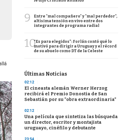
le dijo Cristiano Ronaldo
9
Entre "mal compañero" y "mal perdedor",
altísima tensión en vivo entre dos
integrantes de programa radial
10
“Es para elegidos”: Forlán contó qué lo
motivó para dirigir a Uruguay y el récord
de su abuelo como DT de la Celeste
llá
Últimas Noticias
02:12
El cineasta alemán Werner Herzog
recibirá el Premio Donostia de San
Sebastián por su "obra extraordinaria"
02:12
Una película que sintetiza las búsqueda
un director, escritor y montajista
uruguayo, cinéfilo y debutante
23:54