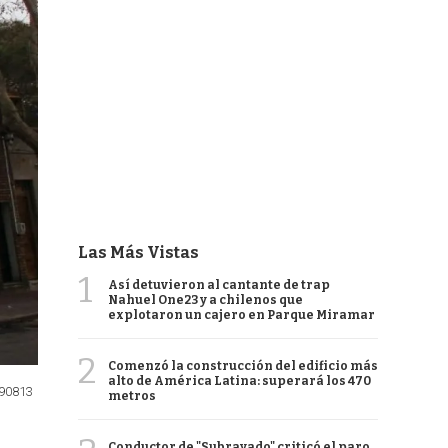
Las Más Vistas
1
Así detuvieron al cantante de trap
Nahuel One23 y a chilenos que
explotaron un cajero en Parque Miramar
2
Comenzó la construcción del edificio más
alto de América Latina: superará los 470
090813
metros
Conductor de "Subrayado" criticó el paro