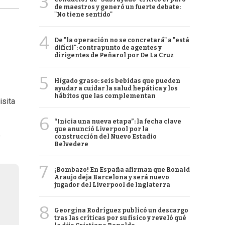
3
de maestros y generó un fuerte debate:
"No tiene sentido"
4
De "la operación no se concretará" a "está
difícil": contrapunto de agentes y
dirigentes de Peñarol por De La Cruz
5
Hígado graso: seis bebidas que pueden
ayudar a cuidar la salud hepática y los
hábitos que las complementan
isita
6
“Inicia una nueva etapa”: la fecha clave
que anunció Liverpool por la
e
construcción del Nuevo Estadio
Belvedere
7
¡Bombazo! En España afirman que Ronald
Araujo deja Barcelona y será nuevo
jugador del Liverpool de Inglaterra
8
Georgina Rodríguez publicó un descargo
tras las críticas por su físico y reveló qué