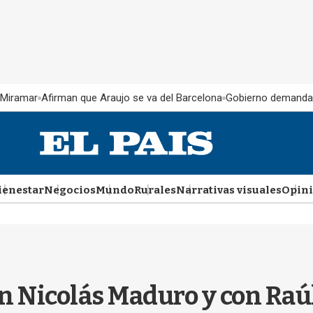
 Miramar
Afirman que Araujo se va del Barcelona
Gobierno demanda
ienestar
Negocios
Mundo
Rurales
Narrativas visuales
Opin
on Nicolás Maduro y con Raú