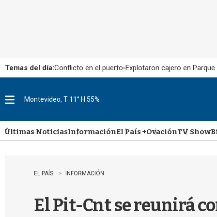
Temas del día:
Conflicto en el puerto
Explotaron cajero en Parque
Montevideo, T 11° H 55%
M
e
n
u
Últimas Noticias
Información
El País +
Ovación
TV Show
B
EL PAÍS
INFORMACIÓN
El Pit-Cnt se reunirá c