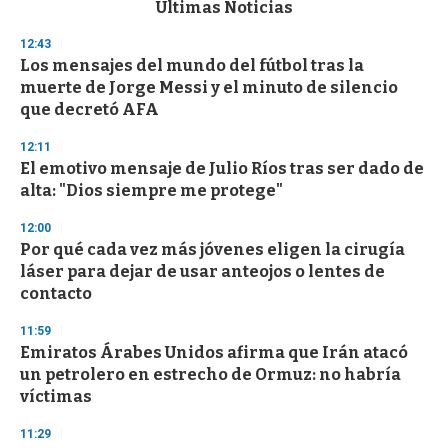
c
Últimas Noticias
o
n
12:43
d
Los mensajes del mundo del fútbol tras la
s
o
muerte de Jorge Messi y el minuto de silencio
f
que decretó AFA
3
3
s
12:11
e
El emotivo mensaje de Julio Ríos tras ser dado de
c
alta: "Dios siempre me protege"
o
n
d
12:00
s
Por qué cada vez más jóvenes eligen la cirugía
láser para dejar de usar anteojos o lentes de
contacto
11:59
Emiratos Árabes Unidos afirma que Irán atacó
un petrolero en estrecho de Ormuz: no habría
víctimas
11:29