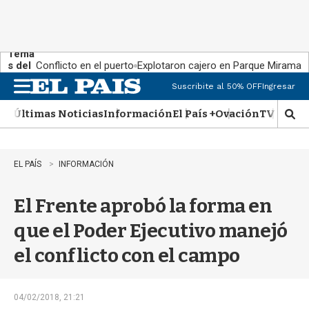
Tema
s del
Conflicto en el puerto
Explotaron cajero en Parque Miramar
día:
Suscribite al 50% OFF
Ingresar
M
e
Últimas Noticias
Información
El País +
Ovación
TV Show
n
M
u
o
s
t
EL PAÍS
INFORMACIÓN
r
a
El Frente aprobó la forma en
r
b
que el Poder Ejecutivo manejó
�
s
el conflicto con el campo
q
u
e
d
04/02/2018, 21:21