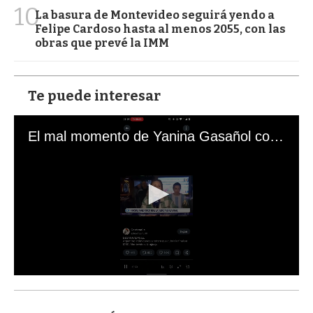
10
La basura de Montevideo seguirá yendo a
Felipe Cardoso hasta al menos 2055, con las
obras que prevé la IMM
Te puede interesar
El mal momento de Yanina Gasañol con un hincha argentino en "Subrayado"
0
s
e