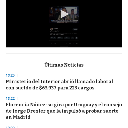
0
s
e
c
Últimas Noticias
o
n
13:25
d
Ministerio del Interior abrió llamado laboral
s
o
con sueldo de $63.937 para 223 cargos
f
3
13:22
3
s
Florencia Núñez: su gira por Uruguay y el consejo
e
de Jorge Drexler que la impulsó a probar suerte
c
en Madrid
o
n
d
13:22