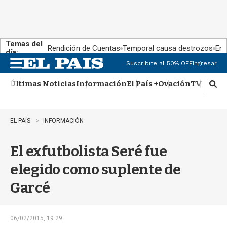
Temas del
Rendición de Cuentas
Temporal causa destrozos
En 
día:
Suscribite al 50% OFF
Ingresar
M
e
Últimas Noticias
Información
El País +
Ovación
TV Show
n
M
u
o
s
t
EL PAÍS
INFORMACIÓN
r
a
El exfutbolista Seré fue
r
b
elegido como suplente de
�
s
Garcé
q
u
e
d
06/02/2015, 19:29