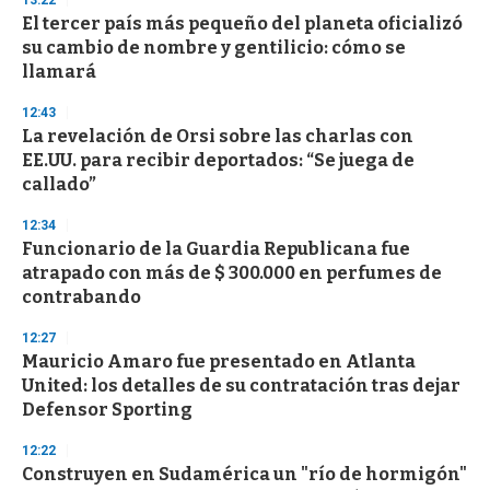
s
El tercer país más pequeño del planeta oficializó
su cambio de nombre y gentilicio: cómo se
llamará
12:43
La revelación de Orsi sobre las charlas con
EE.UU. para recibir deportados: “Se juega de
callado”
12:34
Funcionario de la Guardia Republicana fue
atrapado con más de $ 300.000 en perfumes de
contrabando
12:27
Mauricio Amaro fue presentado en Atlanta
United: los detalles de su contratación tras dejar
Defensor Sporting
12:22
Construyen en Sudamérica un "río de hormigón"